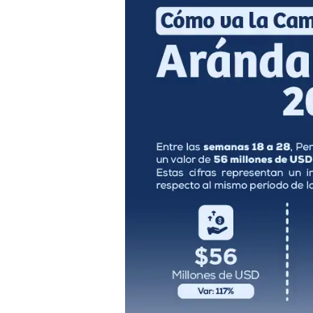
va
la
campaña
de
arándano
peruano
2025/26?