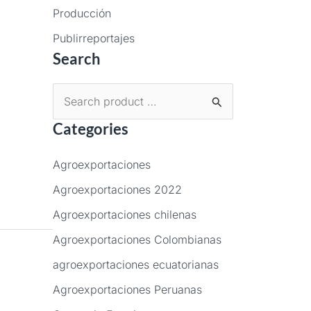
Producción
Publirreportajes
Search
B
Categories
u
s
Agroexportaciones
c
Agroexportaciones 2022
a
Agroexportaciones chilenas
r
p
Agroexportaciones Colombianas
o
agroexportaciones ecuatorianas
r
Agroexportaciones Peruanas
: