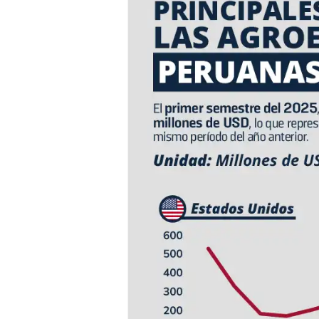
destino
de
las
Agroexportaciones
Peruanas:
Primer
semestre
de
2025