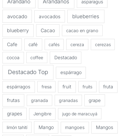
Arandano
Arandanos
asparagus
avocado
blueberries
avocados
blueberry
Cacao
cacao en grano
Cafe
café
cafés
cereza
cerezas
Destacado
cocoa
coffee
Destacado Top
espárrago
espárragos
fruit
fruta
fresa
fruits
frutas
granada
granadas
grape
grapes
Jengibre
jugo de maracuyá
Mango
Mangos
limón tahití
mangoes