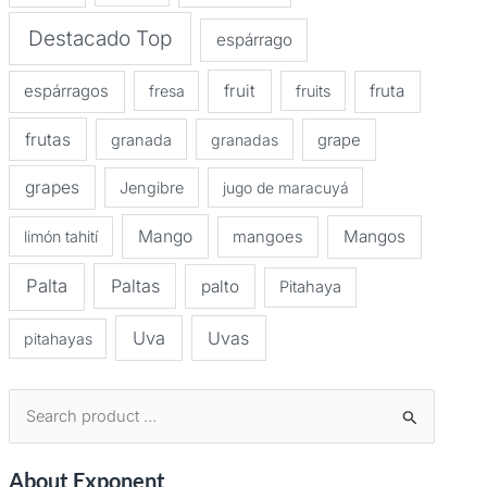
Destacado Top
espárrago
espárragos
fruit
fruta
fresa
fruits
frutas
granada
granadas
grape
grapes
Jengibre
jugo de maracuyá
Mango
Mangos
limón tahití
mangoes
Palta
Paltas
palto
Pitahaya
Uva
Uvas
pitahayas
B
u
About Exponent
s