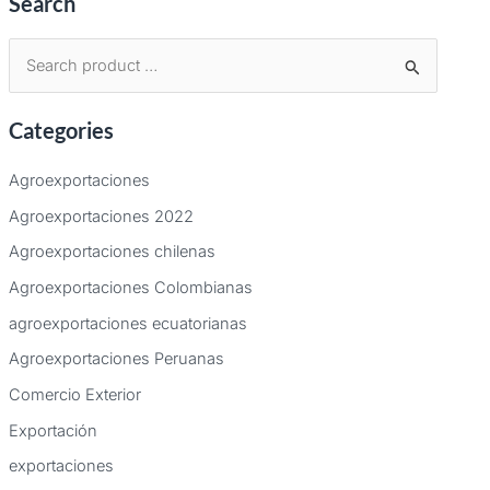
Search
B
u
Categories
s
c
Agroexportaciones
a
Agroexportaciones 2022
r
Agroexportaciones chilenas
p
Agroexportaciones Colombianas
o
agroexportaciones ecuatorianas
r
:
Agroexportaciones Peruanas
Comercio Exterior
Exportación
exportaciones