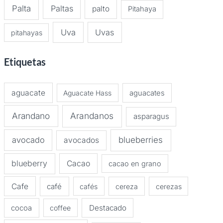
Palta
Paltas
palto
Pitahaya
Uva
Uvas
pitahayas
Etiquetas
aguacate
Aguacate Hass
aguacates
Arandano
Arandanos
asparagus
avocado
blueberries
avocados
blueberry
Cacao
cacao en grano
Cafe
café
cafés
cereza
cerezas
Destacado
cocoa
coffee