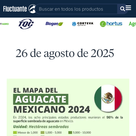
Ir
Buscar
al
contenido
26 de agosto de 2025
Principales
estados
por
hectáreas
sembradas
de
aguacate
mexicano