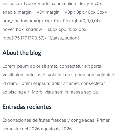
animation_type = «fadeIn» animation_delay = «0»
enable_margin = «0» margin = «0px 0px 40px 0px»
box_shadow = «0px 0px 0px 0px rgba(0,0,0,0)»
hover_box_shadow = «0px 5px 45px 0px
rgba(175,177,177,0.57)» ][/tatsu_button]
About the blog
Lorem ipsum dolor sit amet, consectetur elit porta.
Vestibulum ante justo, volutpat quis porta non, vulputate
id diam. Lorem et ipsum dolor sit amet, consectetur
adipiscing elit. Morbi vitae sem in massa sagittis.
Entradas recientes
Exportaciones de frutas frescas y congeladas: Primer
semestre del 2026
agosto 6, 2026