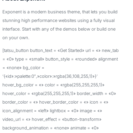
c
Exponent is a modern business theme, that lets you build
a
stunning high performance websites using a fully visual
r
interface. Start with any of the demos below or build one
p
on your own.
o
[tatsu_button button_text = «Get Started» url = «» new_tab
r
= «0» type = «small» button_style = «rounded» alignment
:
= «none» bg_color =
‘{«id»:»palette:0″,»color»:»rgba(36,108,255,1)»}’
hover_bg_color = «» color = «rgba(255,255,255,1)»
hover_color = «rgba(255,255,255,1)» border_width = «0»
border_color = «» hover_border_color = «» icon = «»
icon_alignment = «left» lightbox = «0» image = «»
video_url = «» hover_effect = «button-transform»
background_animation = «none» animate = «0»