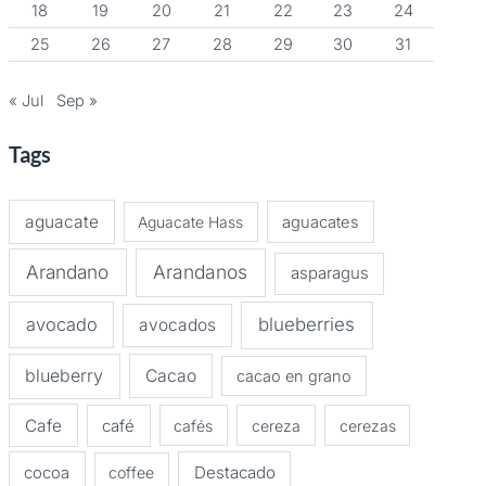
18
19
20
21
22
23
24
25
26
27
28
29
30
31
« Jul
Sep »
Tags
aguacate
Aguacate Hass
aguacates
Arandano
Arandanos
asparagus
avocado
blueberries
avocados
blueberry
Cacao
cacao en grano
Cafe
café
cafés
cereza
cerezas
Destacado
cocoa
coffee