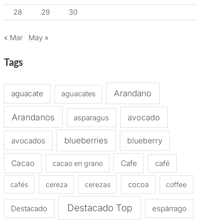
28
29
30
« Mar
May »
Tags
Arandano
aguacate
aguacates
Arandanos
avocado
asparagus
blueberries
avocados
blueberry
Cacao
Cafe
cacao en grano
café
cafés
cereza
cerezas
cocoa
coffee
Destacado Top
Destacado
espárrago