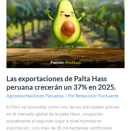
un
37%
en
2025.
Las exportaciones de Palta Hass
peruana crecerán un 37% en 2025.
Agroexportaciones Peruanas
/ Por
Redacción Fluctuante
El Perú se consolida como uno de los principales actores
en el mercado global de la palta Hass, ocupando
actualmente el segundo lugar a nivel mundial en
exportación, con más de 55 mil hectáreas certificadas