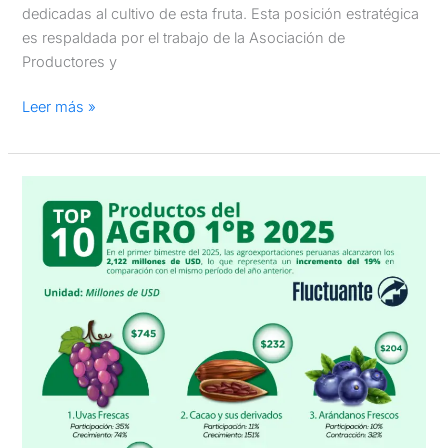
dedicadas al cultivo de esta fruta. Esta posición estratégica
es respaldada por el trabajo de la Asociación de
Productores y
Leer más »
Agroexportaciones
2025:
Los
10
productos
que
lideraron
el
primer
bimestre.