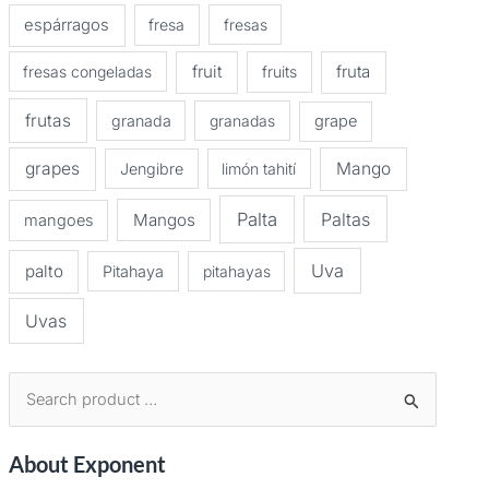
espárragos
fresa
fresas
fruit
fruta
fresas congeladas
fruits
frutas
granada
granadas
grape
grapes
Mango
Jengibre
limón tahití
Palta
Paltas
Mangos
mangoes
Uva
palto
Pitahaya
pitahayas
Uvas
B
u
About Exponent
s