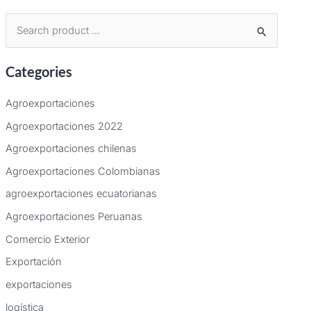
B
u
Categories
s
c
Agroexportaciones
a
Agroexportaciones 2022
r
Agroexportaciones chilenas
p
Agroexportaciones Colombianas
o
agroexportaciones ecuatorianas
r
:
Agroexportaciones Peruanas
Comercio Exterior
Exportación
exportaciones
logística