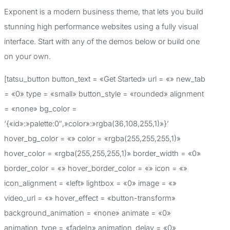
c
Exponent is a modern business theme, that lets you build
a
stunning high performance websites using a fully visual
r
interface. Start with any of the demos below or build one
p
on your own.
o
[tatsu_button button_text = «Get Started» url = «» new_tab
r
= «0» type = «small» button_style = «rounded» alignment
:
= «none» bg_color =
‘{«id»:»palette:0″,»color»:»rgba(36,108,255,1)»}’
hover_bg_color = «» color = «rgba(255,255,255,1)»
hover_color = «rgba(255,255,255,1)» border_width = «0»
border_color = «» hover_border_color = «» icon = «»
icon_alignment = «left» lightbox = «0» image = «»
video_url = «» hover_effect = «button-transform»
background_animation = «none» animate = «0»
animation_type = «fadeIn» animation_delay = «0»