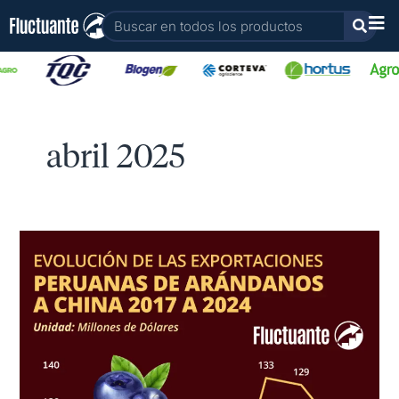
Ir
Buscar
al
contenido
abril 2025
Arándanos
Peruanos
en
el
Mercado
Chino
(2017-
2024)