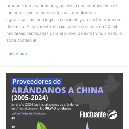
producción de arándanos, gracias a una combinación de
factores clave como sus óptimas condiciones
agroclimáticas, una logística eficiente y un sector altamente
dinámico. Actualmente, el país cuenta con más de 20 mil
hectáreas certificadas para el cultivo de esta fruta, siendo la
zona costera el
Leer más »
Proveedores
de
Arándanos
a
China
(2005-
2024)