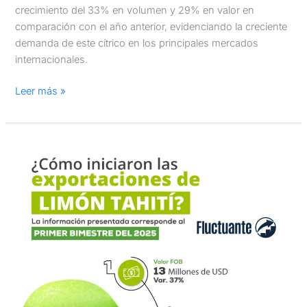
crecimiento del 33% en volumen y 29% en valor en
comparación con el año anterior, evidenciando la creciente
demanda de este cítrico en los principales mercados
internacionales.
Leer más »
Limón
Tahití:
Exportaciones
crecen
37%
en
el
primer
bimestre
del