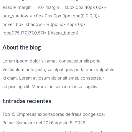
enable_margin = «0» margin = «0px 0px 40px 0px»
box_shadow = «0px 0px 0px 0px rgba(0,0,0,0)»
hover_box_shadow = «0px 5px 45px 0px
rgba(175,177,177,0.57)» ][/tatsu_button]
About the blog
Lorem ipsum dolor sit amet, consectetur elit porta.
Vestibulum ante justo, volutpat quis porta non, vulputate
id diam. Lorem et ipsum dolor sit amet, consectetur
adipiscing elit. Morbi vitae sem in massa sagittis.
Entradas recientes
Top 15 Empresas exportadoras de fresa congelada:
Primer Semestre del 2026
agosto 8, 2026