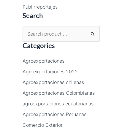
Publirreportajes
Search
B
Categories
u
s
Agroexportaciones
c
Agroexportaciones 2022
a
Agroexportaciones chilenas
r
p
Agroexportaciones Colombianas
o
agroexportaciones ecuatorianas
r
Agroexportaciones Peruanas
:
Comercio Exterior