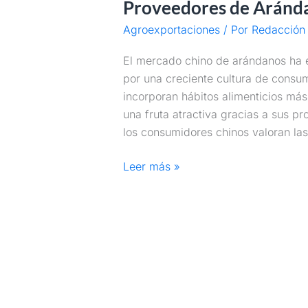
Proveedores de Aránda
Arándanos
a
Agroexportaciones
/ Por
Redacción 
China
(2005-
El mercado chino de arándanos ha 
2024)
por una creciente cultura de cons
incorporan hábitos alimenticios má
una fruta atractiva gracias a sus pro
los consumidores chinos valoran la
Leer más »