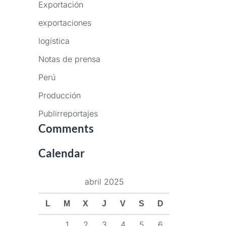
Exportación
exportaciones
logística
Notas de prensa
Perú
Producción
Publirreportajes
Comments
Calendar
abril 2025
L
M
X
J
V
S
D
1
2
3
4
5
6