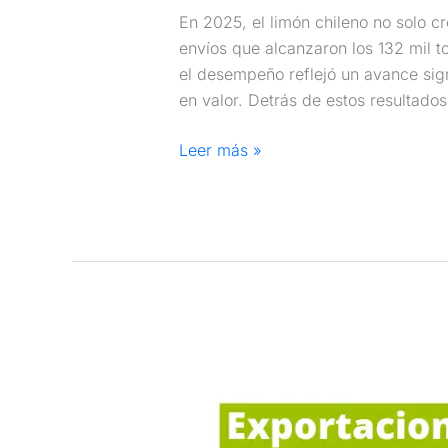
En 2025, el limón chileno no solo c
envíos que alcanzaron los 132 mil t
el desempeño reflejó un avance sig
en valor. Detrás de estos resultado
Leer más »
Exportaciones
de
limón
Tahití: