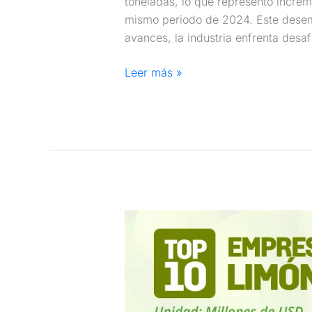
toneladas, lo que representó increm
mismo periodo de 2024. Este desem
avances, la industria enfrenta desaf
Leer más »
Principales
Empresas
Exportadoras
de
Limón
Tahití