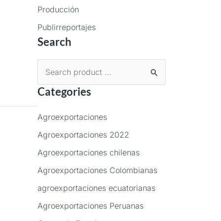
Producción
Publirreportajes
Search
B
Categories
u
s
Agroexportaciones
c
Agroexportaciones 2022
a
Agroexportaciones chilenas
r
p
Agroexportaciones Colombianas
o
agroexportaciones ecuatorianas
r
Agroexportaciones Peruanas
: