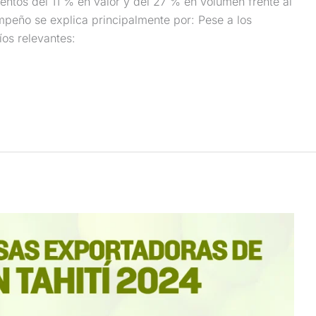
entos del 11 % en valor y del 27 % en volumen frente al
peño se explica principalmente por: Pese a los
íos relevantes: