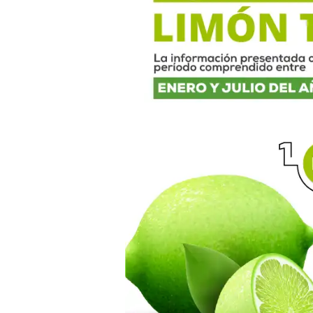
Enero
a
julio
de
2025