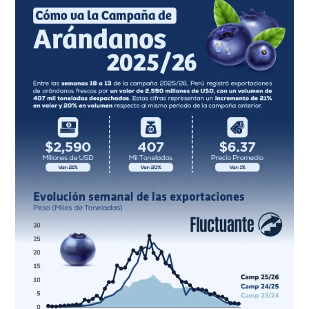
de
arándanos
peruanos
2025/26:
Semana
18
a
13