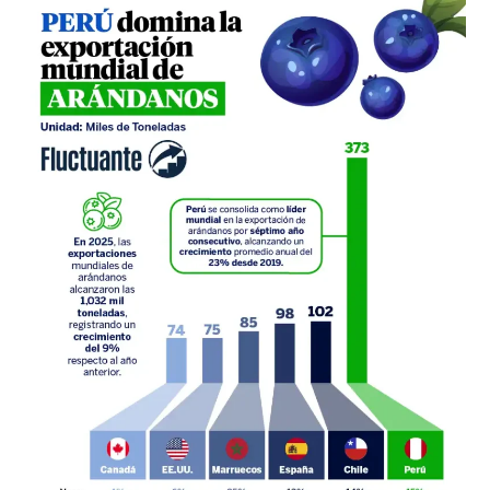
Perú
domina
la
exportación
mundial
de
arándanos