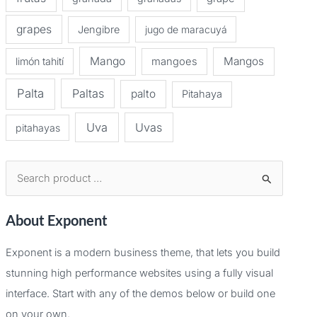
grapes
Jengibre
jugo de maracuyá
Mango
Mangos
limón tahití
mangoes
Palta
Paltas
palto
Pitahaya
Uva
Uvas
pitahayas
B
u
About Exponent
s
c
Exponent is a modern business theme, that lets you build
a
stunning high performance websites using a fully visual
r
interface. Start with any of the demos below or build one
p
on your own.