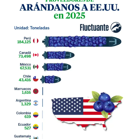
de
arándanos
a
Estados
Unidos
2025