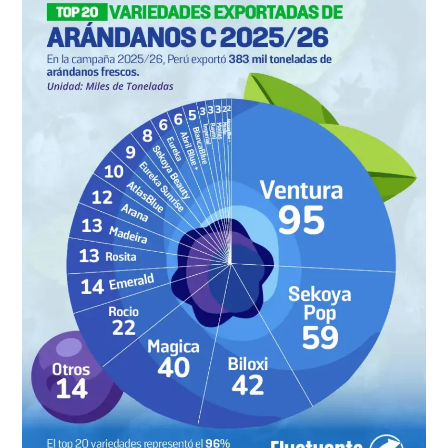
20
variedades
de
arándanos
exportadas
en
la
campaña
2025/26