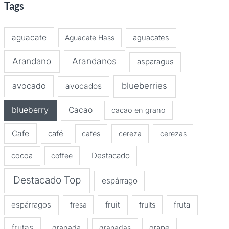
Tags
aguacate
Aguacate Hass
aguacates
Arandano
Arandanos
asparagus
avocado
blueberries
avocados
blueberry
Cacao
cacao en grano
Cafe
café
cafés
cereza
cerezas
Destacado
cocoa
coffee
Destacado Top
espárrago
espárragos
fruit
fruta
fresa
fruits
frutas
granada
granadas
grape