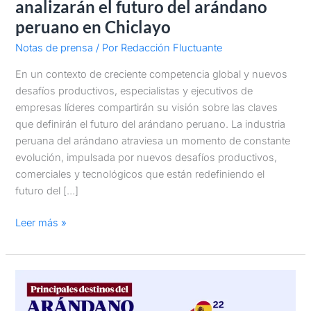
analizarán el futuro del arándano
futuro
peruano en Chiclayo
del
arándano
Notas de prensa
/ Por
Redacción Fluctuante
peruano
En un contexto de creciente competencia global y nuevos
en
desafíos productivos, especialistas y ejecutivos de
Chiclayo
empresas líderes compartirán su visión sobre las claves
que definirán el futuro del arándano peruano. La industria
peruana del arándano atraviesa un momento de constante
evolución, impulsada por nuevos desafíos productivos,
comerciales y tecnológicos que están redefiniendo el
futuro del […]
Leer más »
Principales
destinos