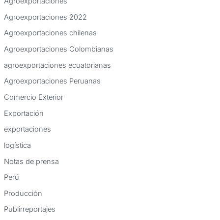
Agroexportaciones
a
Agroexportaciones 2022
r
Agroexportaciones chilenas
p
Agroexportaciones Colombianas
o
agroexportaciones ecuatorianas
r
:
Agroexportaciones Peruanas
Comercio Exterior
Exportación
exportaciones
logística
Notas de prensa
Perú
Producción
Publirreportajes