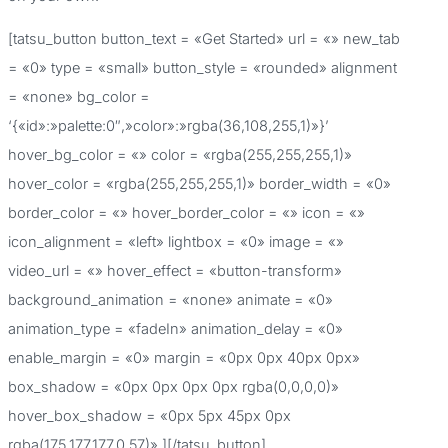
o
[tatsu_button button_text = «Get Started» url = «» new_tab
r
= «0» type = «small» button_style = «rounded» alignment
:
= «none» bg_color =
‘{«id»:»palette:0″,»color»:»rgba(36,108,255,1)»}’
hover_bg_color = «» color = «rgba(255,255,255,1)»
hover_color = «rgba(255,255,255,1)» border_width = «0»
border_color = «» hover_border_color = «» icon = «»
icon_alignment = «left» lightbox = «0» image = «»
video_url = «» hover_effect = «button-transform»
background_animation = «none» animate = «0»
animation_type = «fadeIn» animation_delay = «0»
enable_margin = «0» margin = «0px 0px 40px 0px»
box_shadow = «0px 0px 0px 0px rgba(0,0,0,0)»
hover_box_shadow = «0px 5px 45px 0px
rgba(175,177,177,0.57)» ][/tatsu_button]