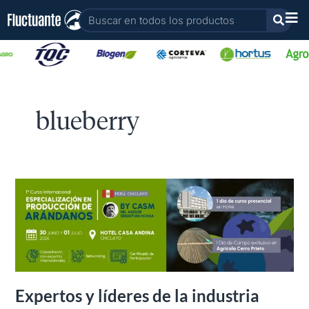
Ir
Buscar
al
contenido
blueberry
Expertos
y
líderes
de
la
industria
analizarán
Expertos y líderes de la industria
el