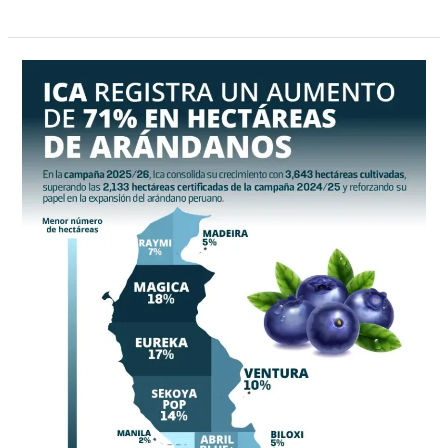
Las
hectáreas
de
arándanos
en
Ica
crecen
71%