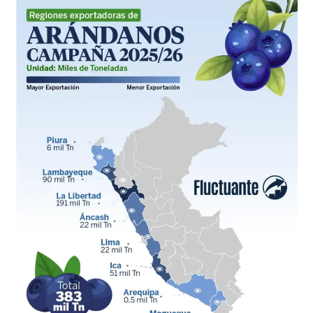
Regiones
exportadoras
de
arándanos
peruanos
en
la
campaña
2025/26