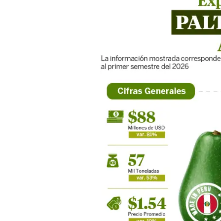
palta
peruana
a
Chile:
Primer
semestre
del
2026