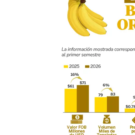
banano
orgánico:
Primer
Semestre
del
2026