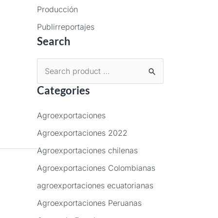
Producción
Publirreportajes
Search
B
Categories
u
s
Agroexportaciones
c
Agroexportaciones 2022
a
Agroexportaciones chilenas
r
p
Agroexportaciones Colombianas
o
agroexportaciones ecuatorianas
r
Agroexportaciones Peruanas
: