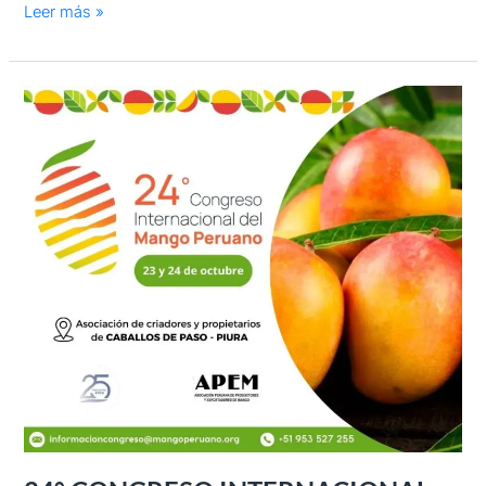
Leer más »
24°
CONGRESO
INTERNACIONAL
DEL
MANGO
PERUANO
Y
CELEBRACIÓN
DE
SU
25
ANIVERSARIO
EN
PIURA
–