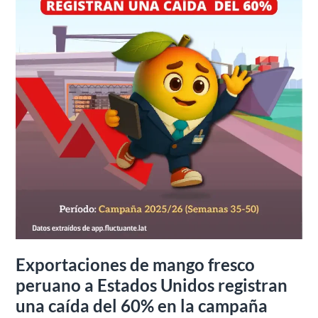
Unidos
registran
una
caída
del
60%
en
la
campaña
2025/26:
Semanas
35-
50
Exportaciones de mango fresco
peruano a Estados Unidos registran
una caída del 60% en la campaña