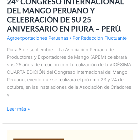
24° CONGRESO INTERNACIONAL
PERÚ.
DEL MANGO PERUANO Y
CELEBRACIÓN DE SU 25
ANIVERSARIO EN PIURA – PERÚ.
Agroexportaciones Peruanas
/ Por
Redacción Fluctuante
Piura 8 de septiembre. – La Asociación Peruana de
Productores y Exportadores de Mango (APEM) celebrará
sus 25 años de creación con la realización de la VIGÉSIMA
CUARTA EDICIÓN del Congreso Internacional del Mango
Peruano, evento que se realizará el próximo 23 y 24 de
octubre, en las instalaciones de la Asociación de Criadores
y
Leer más »
Principales