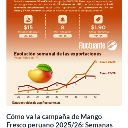
Fresco
peruano
2025/26:
Semanas
35
–
43
Cómo va la campaña de Mango
Fresco peruano 2025/26: Semanas