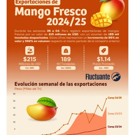
de
mango
peruano
campaña
2024/2025