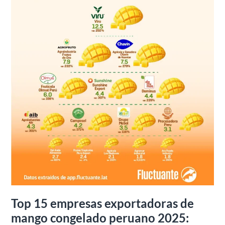
congelado
peruano
2025:
Enero
a
octubre
Top 15 empresas exportadoras de
mango congelado peruano 2025: