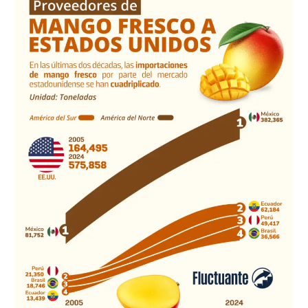
Proveedores
de
mango
fresco
a
EE.UU.
(2005-
2024)