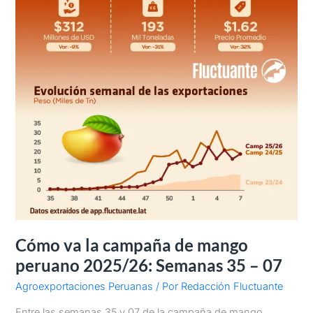
Semanas
35
–
07
Cómo va la campaña de mango
peruano 2025/26: Semanas 35 – 07
Agroexportaciones Peruanas
/ Por
Redacción Fluctuante
Entre las semanas 35 y 07 de la campaña de mango