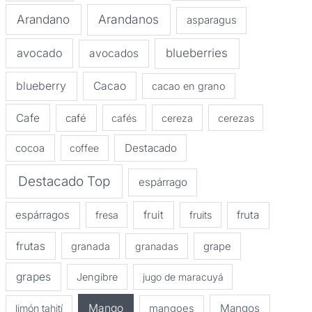
Arandano
Arandanos
asparagus
avocado
blueberries
avocados
blueberry
Cacao
cacao en grano
Cafe
café
cafés
cereza
cerezas
Destacado
cocoa
coffee
Destacado Top
espárrago
espárragos
fruit
fruta
fresa
fruits
frutas
granada
granadas
grape
grapes
Jengibre
jugo de maracuyá
Mango
Mangos
limón tahití
mangoes