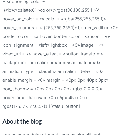
= «none» bg_color =
‘{«id»:»palette:0″,»color»:»rgba(36,108,255,1)»}’
hover_bg_color = «» color = «rgba(255,255,255,1)»
hover_color = «rgba(255,255,255,1)» border_width = «0»
border_color = «» hover_border_color = «» icon = «»
icon_alignment = «left» lightbox = «0» image = «»
video_url = «» hover_effect = «button-transform»
background_animation = «none» animate = «0»
animation_type = «fadeIn» animation_delay = «0»
enable_margin = «0» margin = «0px 0px 40px 0px»
box_shadow = «0px 0px 0px 0px rgba(0,0,0,0)»
hover_box_shadow = «0px 5px 45px 0px
rgba(175,177,177,0.57)» ][/tatsu_button]
About the blog