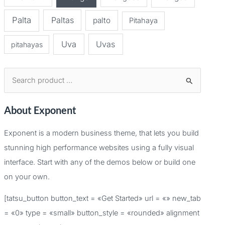
Palta
Paltas
palto
Pitahaya
Uva
Uvas
pitahayas
B
u
About Exponent
s
c
Exponent is a modern business theme, that lets you build
a
stunning high performance websites using a fully visual
r
interface. Start with any of the demos below or build one
p
on your own.
o
[tatsu_button button_text = «Get Started» url = «» new_tab
r
= «0» type = «small» button_style = «rounded» alignment
: