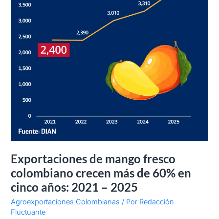
en
cinco
años:
2021
–
2025
Exportaciones de mango fresco
colombiano crecen más de 60% en
cinco años: 2021 – 2025
Agroexportaciones Colombianas
/ Por
Redacción
Fluctuante