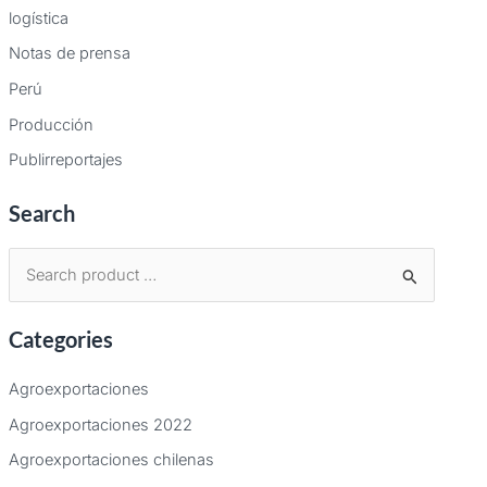
logística
Notas de prensa
Perú
Producción
Publirreportajes
Search
B
u
Categories
s
c
Agroexportaciones
a
Agroexportaciones 2022
r
Agroexportaciones chilenas
p