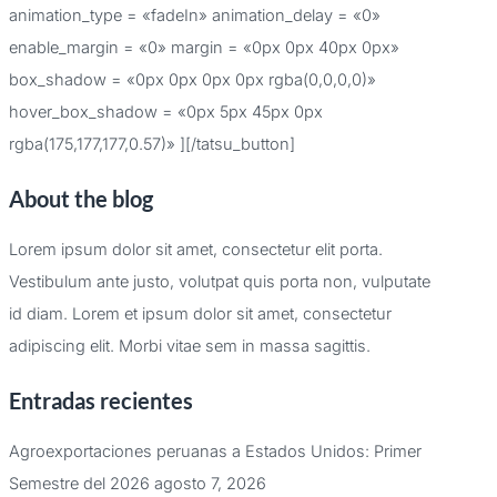
animation_type = «fadeIn» animation_delay = «0»
enable_margin = «0» margin = «0px 0px 40px 0px»
box_shadow = «0px 0px 0px 0px rgba(0,0,0,0)»
hover_box_shadow = «0px 5px 45px 0px
rgba(175,177,177,0.57)» ][/tatsu_button]
About the blog
Lorem ipsum dolor sit amet, consectetur elit porta.
Vestibulum ante justo, volutpat quis porta non, vulputate
id diam. Lorem et ipsum dolor sit amet, consectetur
adipiscing elit. Morbi vitae sem in massa sagittis.
Entradas recientes
Agroexportaciones peruanas a Estados Unidos: Primer
Semestre del 2026
agosto 7, 2026