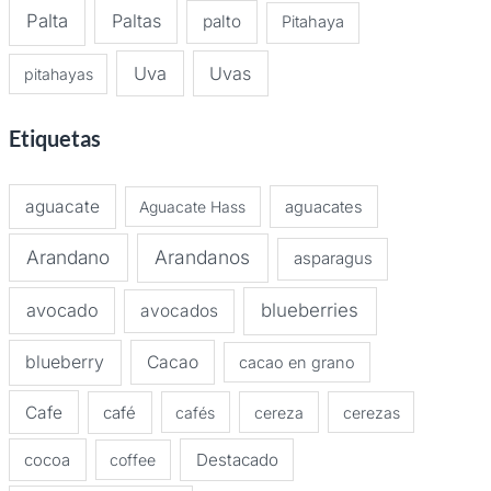
Palta
Paltas
palto
Pitahaya
Uva
Uvas
pitahayas
Etiquetas
aguacate
Aguacate Hass
aguacates
Arandano
Arandanos
asparagus
avocado
blueberries
avocados
blueberry
Cacao
cacao en grano
Cafe
café
cafés
cereza
cerezas
Destacado
cocoa
coffee