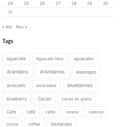
24
25
26
27
28
29
30
31
« Abr
Nov »
Tags
aguacate
Aguacate Hass
aguacates
Arandano
Arandanos
asparagus
avocado
blueberries
avocados
blueberry
Cacao
cacao en grano
Cafe
café
cafés
cereza
cerezas
Destacado
cocoa
coffee