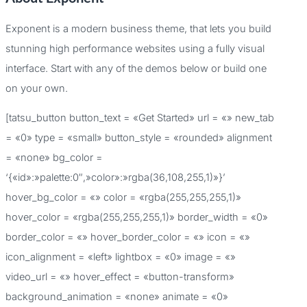
c
Exponent is a modern business theme, that lets you build
a
stunning high performance websites using a fully visual
r
interface. Start with any of the demos below or build one
p
on your own.
o
[tatsu_button button_text = «Get Started» url = «» new_tab
r
= «0» type = «small» button_style = «rounded» alignment
:
= «none» bg_color =
‘{«id»:»palette:0″,»color»:»rgba(36,108,255,1)»}’
hover_bg_color = «» color = «rgba(255,255,255,1)»
hover_color = «rgba(255,255,255,1)» border_width = «0»
border_color = «» hover_border_color = «» icon = «»
icon_alignment = «left» lightbox = «0» image = «»
video_url = «» hover_effect = «button-transform»
background_animation = «none» animate = «0»