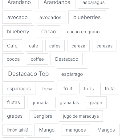
Arandano
Arandanos
asparagus
avocado
blueberries
avocados
blueberry
Cacao
cacao en grano
Cafe
café
cafés
cereza
cerezas
Destacado
cocoa
coffee
Destacado Top
espárrago
espárragos
fruit
fruta
fresa
fruits
frutas
granada
granadas
grape
grapes
Jengibre
jugo de maracuyá
Mango
Mangos
limón tahití
mangoes