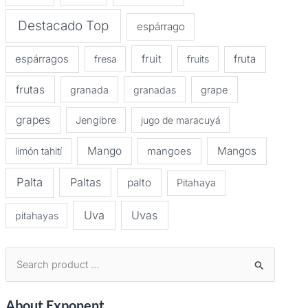
Destacado Top
espárrago
espárragos
fruit
fruta
fresa
fruits
frutas
granada
granadas
grape
grapes
Jengibre
jugo de maracuyá
Mango
Mangos
limón tahití
mangoes
Palta
Paltas
palto
Pitahaya
Uva
Uvas
pitahayas
B
u
About Exponent
s