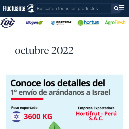
Ir
Buscar
al
contenido
octubre 2022
Exportaciones
de
Arandanos
a
Israel
(Primer
envío)