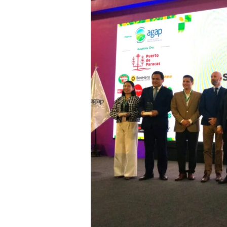
empresas
recibieron
el
Reconocimiento
Sostenibilidad
AGAP
2026