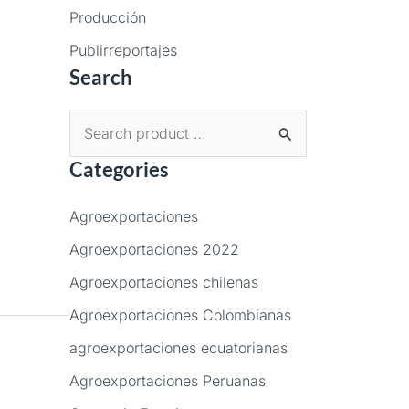
Producción
Publirreportajes
Search
B
Categories
u
s
Agroexportaciones
c
Agroexportaciones 2022
a
Agroexportaciones chilenas
r
p
Agroexportaciones Colombianas
o
agroexportaciones ecuatorianas
r
Agroexportaciones Peruanas
: