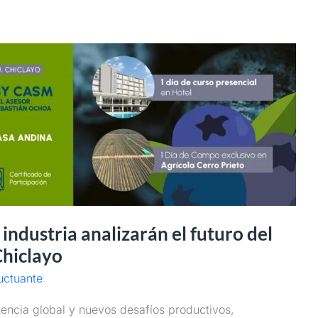
 industria analizarán el futuro del
hiclayo
uctuante
encia global y nuevos desafíos productivos,