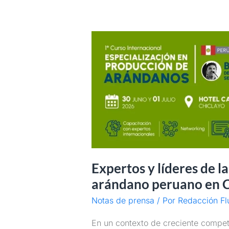
Expertos
y
líderes
de
la
industria
analizarán
el
futuro
del
Expertos y líderes de la
arándano
arándano peruano en C
peruano
en
Notas de prensa
/ Por
Redacción Fl
Chiclayo
En un contexto de creciente compet