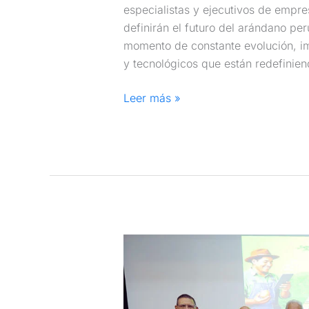
especialistas y ejecutivos de empre
definirán el futuro del arándano pe
momento de constante evolución, i
y tecnológicos que están redefiniend
Leer más »
AGROFEST
2026
impulsa
el