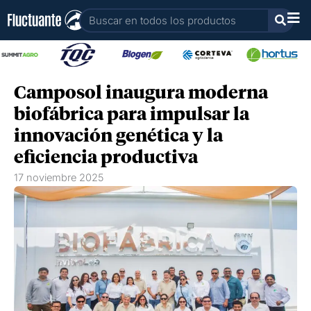
Ir
Buscar
al
contenido
Camposol inaugura moderna
biofábrica para impulsar la
innovación genética y la
eficiencia productiva
17 noviembre 2025