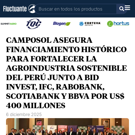
Ir
Buscar
al
contenido
CAMPOSOL ASEGURA
FINANCIAMIENTO HISTÓRICO
PARA FORTALECER LA
AGROINDUSTRIA SOSTENIBLE
DEL PERÚ JUNTO A BID
INVEST, IFC, RABOBANK,
SCOTIABANK Y BBVA POR US$
400 MILLONES
6 diciembre 2025