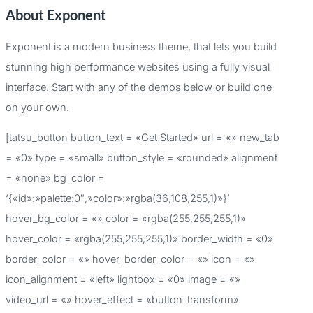
About Exponent
s
c
Exponent is a modern business theme, that lets you build
a
stunning high performance websites using a fully visual
r
interface. Start with any of the demos below or build one
p
on your own.
o
[tatsu_button button_text = «Get Started» url = «» new_tab
r
= «0» type = «small» button_style = «rounded» alignment
:
= «none» bg_color =
‘{«id»:»palette:0″,»color»:»rgba(36,108,255,1)»}’
hover_bg_color = «» color = «rgba(255,255,255,1)»
hover_color = «rgba(255,255,255,1)» border_width = «0»
border_color = «» hover_border_color = «» icon = «»
icon_alignment = «left» lightbox = «0» image = «»
video_url = «» hover_effect = «button-transform»