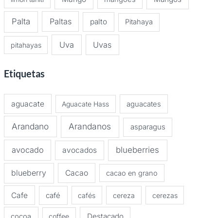
Palta
Paltas
palto
Pitahaya
Uva
Uvas
pitahayas
Etiquetas
aguacate
Aguacate Hass
aguacates
Arandano
Arandanos
asparagus
avocado
blueberries
avocados
blueberry
Cacao
cacao en grano
Cafe
café
cafés
cereza
cerezas
Destacado
cocoa
coffee