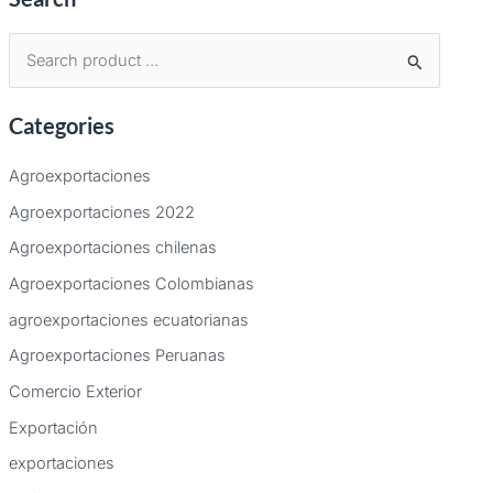
B
u
Categories
s
c
Agroexportaciones
a
Agroexportaciones 2022
r
Agroexportaciones chilenas
p
Agroexportaciones Colombianas
o
agroexportaciones ecuatorianas
r
:
Agroexportaciones Peruanas
Comercio Exterior
Exportación
exportaciones