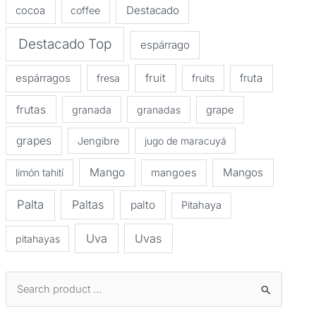
Destacado
cocoa
coffee
Destacado Top
espárrago
espárragos
fruit
fruta
fresa
fruits
frutas
granada
granadas
grape
grapes
Jengibre
jugo de maracuyá
Mango
Mangos
limón tahití
mangoes
Palta
Paltas
palto
Pitahaya
Uva
Uvas
pitahayas
B
u