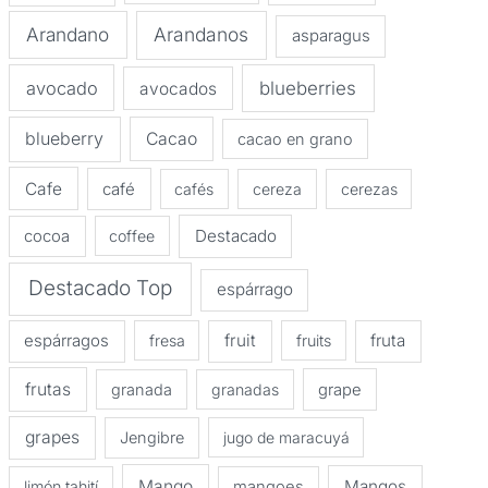
Arandano
Arandanos
asparagus
avocado
blueberries
avocados
blueberry
Cacao
cacao en grano
Cafe
café
cafés
cereza
cerezas
Destacado
cocoa
coffee
Destacado Top
espárrago
espárragos
fruit
fruta
fresa
fruits
frutas
granada
granadas
grape
grapes
Jengibre
jugo de maracuyá
Mango
Mangos
limón tahití
mangoes