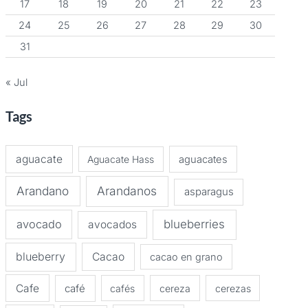
17
18
19
20
21
22
23
24
25
26
27
28
29
30
31
« Jul
Tags
aguacate
Aguacate Hass
aguacates
Arandano
Arandanos
asparagus
avocado
blueberries
avocados
blueberry
Cacao
cacao en grano
Cafe
café
cafés
cereza
cerezas