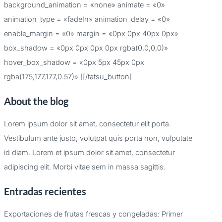
background_animation = «none» animate = «0»
animation_type = «fadeIn» animation_delay = «0»
enable_margin = «0» margin = «0px 0px 40px 0px»
box_shadow = «0px 0px 0px 0px rgba(0,0,0,0)»
hover_box_shadow = «0px 5px 45px 0px
rgba(175,177,177,0.57)» ][/tatsu_button]
About the blog
Lorem ipsum dolor sit amet, consectetur elit porta.
Vestibulum ante justo, volutpat quis porta non, vulputate
id diam. Lorem et ipsum dolor sit amet, consectetur
adipiscing elit. Morbi vitae sem in massa sagittis.
Entradas recientes
Exportaciones de frutas frescas y congeladas: Primer