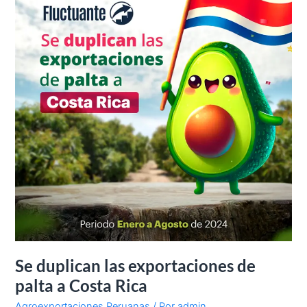
las
exportaciones
de
palta
a
Costa
Rica
Se duplican las exportaciones de
palta a Costa Rica
Agroexportaciones Peruanas
/ Por
admin