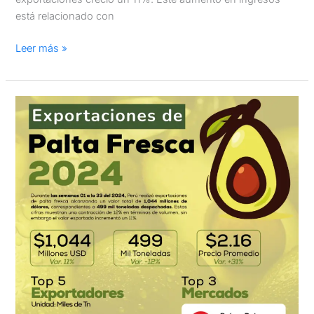
está relacionado con
Leer más »
Exportaciones
de
palta
fresca
2024