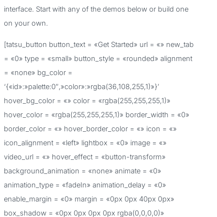
r
interface. Start with any of the demos below or build one
p
on your own.
o
[tatsu_button button_text = «Get Started» url = «» new_tab
r
= «0» type = «small» button_style = «rounded» alignment
:
= «none» bg_color =
‘{«id»:»palette:0″,»color»:»rgba(36,108,255,1)»}’
hover_bg_color = «» color = «rgba(255,255,255,1)»
hover_color = «rgba(255,255,255,1)» border_width = «0»
border_color = «» hover_border_color = «» icon = «»
icon_alignment = «left» lightbox = «0» image = «»
video_url = «» hover_effect = «button-transform»
background_animation = «none» animate = «0»
animation_type = «fadeIn» animation_delay = «0»
enable_margin = «0» margin = «0px 0px 40px 0px»
box_shadow = «0px 0px 0px 0px rgba(0,0,0,0)»