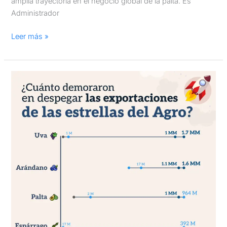
amplia trayectoria en el negocio global de la palta. Es
Administrador
Leer más »
Cuánto
demoraron
en
despegar
las
estrellas
de
las
agroexportaciones