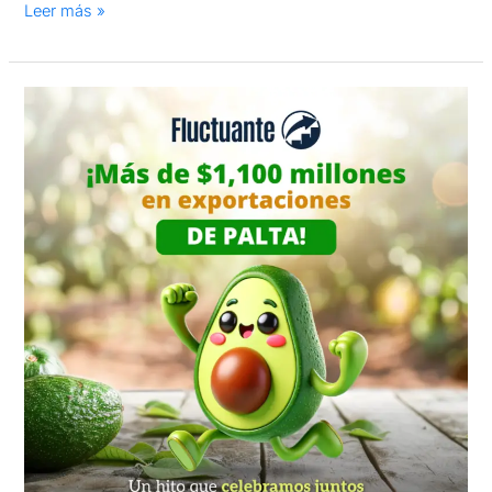
Leer más »
¡Más
de
$1,100
millones
en
exportacion
de
palta
peruana!