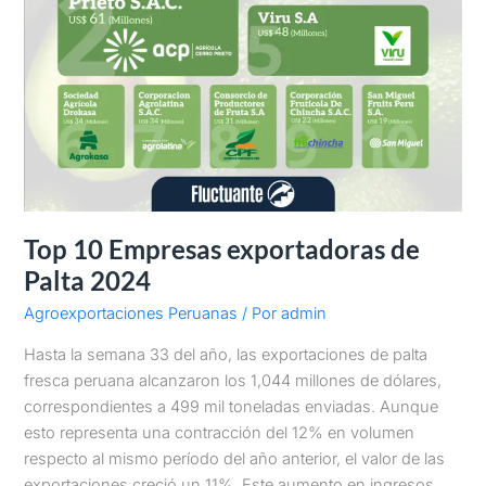
Top 10 Empresas exportadoras de
Palta 2024
Agroexportaciones Peruanas
/ Por
admin
Hasta la semana 33 del año, las exportaciones de palta
fresca peruana alcanzaron los 1,044 millones de dólares,
correspondientes a 499 mil toneladas enviadas. Aunque
esto representa una contracción del 12% en volumen
respecto al mismo período del año anterior, el valor de las
exportaciones creció un 11%. Este aumento en ingresos