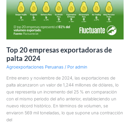
Top 20 empresas exportadoras de
palta 2024
Agroexportaciones Peruanas
/ Por
admin
Entre enero y noviembre de 2024, las exportaciones de
palta alcanzaron un valor de 1,244 millones de dólares, lo
que representa un incremento del 25 % en comparación
con el mismo periodo del año anterior, estableciendo un
nuevo récord histórico. En términos de volumen, se
enviaron 569 mil toneladas, lo que supone una contracción
del