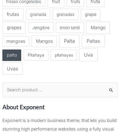
fruit
fruta
fresas congeladas
fruits
frutas
granada
granadas
grape
grapes
Mango
Jengibre
limón tahití
Palta
Paltas
Mangos
mangoes
Uva
palto
Pitahaya
pitahayas
Uvas
B
u
About Exponent
s
c
Exponent is a modern business theme, that lets you build
a
stunning high performance websites using a fully visual