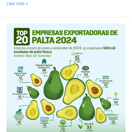
Leer más »
Top
20
empresas
exportadoras
de
palta
2024