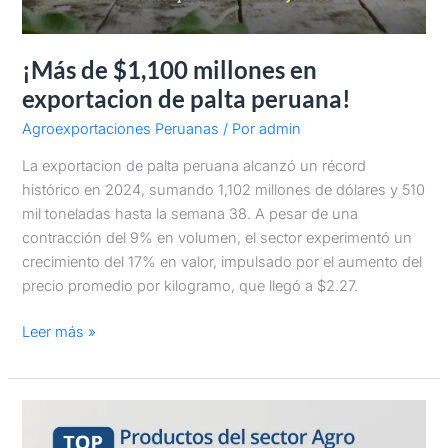
¡Más de $1,100 millones en
exportacion de palta peruana!
Agroexportaciones Peruanas
/ Por
admin
La exportacion de palta peruana alcanzó un récord
histórico en 2024, sumando 1,102 millones de dólares y 510
mil toneladas hasta la semana 38. A pesar de una
contracción del 9% en volumen, el sector experimentó un
crecimiento del 17% en valor, impulsado por el aumento del
precio promedio por kilogramo, que llegó a $2.27.
Leer más »
Top
10