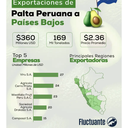
Palta
Peruana
a
Países
Bajos
enero
a
Agosto
2024