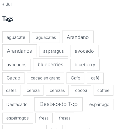
« Jul
Tags
Arandano
aguacate
aguacates
Arandanos
avocado
asparagus
blueberries
avocados
blueberry
Cacao
Cafe
cacao en grano
café
cafés
cereza
cerezas
cocoa
coffee
Destacado Top
Destacado
espárrago
espárragos
fresa
fresas