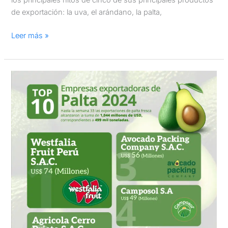
los principales hitos de cinco de sus principales productos
de exportación: la uva, el arándano, la palta,
Leer más »
Top
10
Empresas
exportadoras
de
Palta
2024