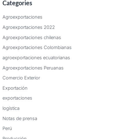
Categories
s
c
Agroexportaciones
a
Agroexportaciones 2022
r
Agroexportaciones chilenas
p
Agroexportaciones Colombianas
o
agroexportaciones ecuatorianas
r
:
Agroexportaciones Peruanas
Comercio Exterior
Exportación
exportaciones
logística
Notas de prensa
Perú
Producción