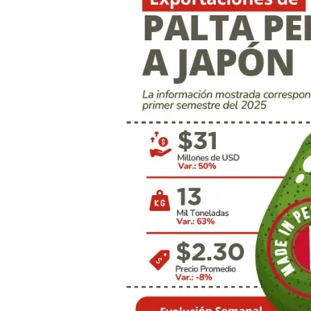
2025:
Exportación
de
palta
peruana
a
Japón