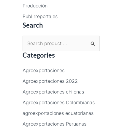
Producción
Publirreportajes
Search
B
Categories
u
s
Agroexportaciones
c
Agroexportaciones 2022
a
Agroexportaciones chilenas
r
p
Agroexportaciones Colombianas
o
agroexportaciones ecuatorianas
r
Agroexportaciones Peruanas
: