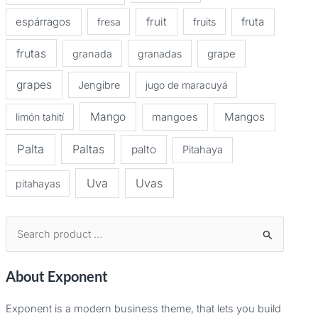
espárragos
fruit
fruta
fresa
fruits
frutas
granada
granadas
grape
grapes
Jengibre
jugo de maracuyá
Mango
Mangos
limón tahití
mangoes
Palta
Paltas
palto
Pitahaya
Uva
Uvas
pitahayas
B
u
About Exponent
s
c
Exponent is a modern business theme, that lets you build