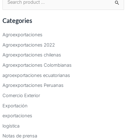
B
u
Categories
s
c
Agroexportaciones
a
Agroexportaciones 2022
r
Agroexportaciones chilenas
p
Agroexportaciones Colombianas
o
agroexportaciones ecuatorianas
r
:
Agroexportaciones Peruanas
Comercio Exterior
Exportación
exportaciones
logística
Notas de prensa