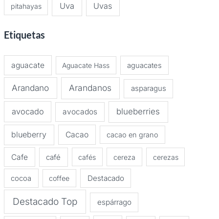
Uva
Uvas
pitahayas
Etiquetas
aguacate
Aguacate Hass
aguacates
Arandano
Arandanos
asparagus
avocado
blueberries
avocados
blueberry
Cacao
cacao en grano
Cafe
café
cafés
cereza
cerezas
Destacado
cocoa
coffee
Destacado Top
espárrago