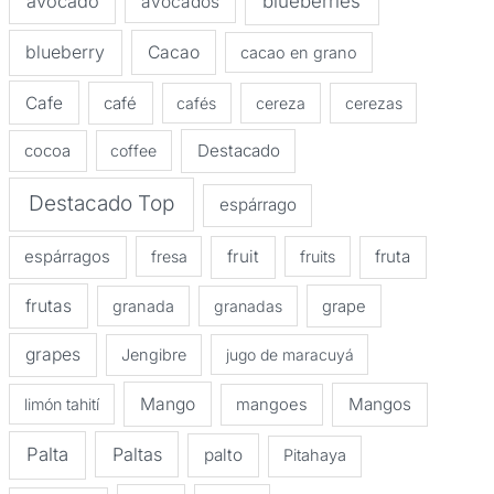
avocado
blueberries
avocados
blueberry
Cacao
cacao en grano
Cafe
café
cafés
cereza
cerezas
Destacado
cocoa
coffee
Destacado Top
espárrago
espárragos
fruit
fruta
fresa
fruits
frutas
granada
granadas
grape
grapes
Jengibre
jugo de maracuyá
Mango
Mangos
limón tahití
mangoes
Palta
Paltas
palto
Pitahaya