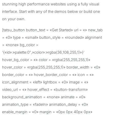
a
stunning high performance websites using a fully visual
r
interface. Start with any of the demos below or build one
p
on your own.
o
[tatsu_button button_text = «Get Started» url = «» new_tab
r
= «0» type = «small» button_style = «rounded» alignment
:
= «none» bg_color =
‘{«id»:»palette:0″,»color»:»rgba(36,108,255,1)»}’
hover_bg_color = «» color = «rgba(255,255,255,1)»
hover_color = «rgba(255,255,255,1)» border_width = «0»
border_color = «» hover_border_color = «» icon = «»
icon_alignment = «left» lightbox = «0» image = «»
video_url = «» hover_effect = «button-transform»
background_animation = «none» animate = «0»
animation_type = «fadeIn» animation_delay = «0»
enable_margin = «0» margin = «0px 0px 40px 0px»