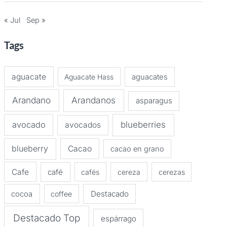
« Jul
Sep »
Tags
aguacate
Aguacate Hass
aguacates
Arandano
Arandanos
asparagus
avocado
blueberries
avocados
blueberry
Cacao
cacao en grano
Cafe
café
cafés
cereza
cerezas
Destacado
cocoa
coffee
Destacado Top
espárrago