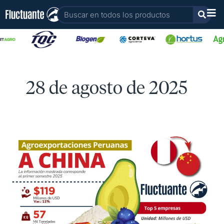
Ir
Buscar
al
contenido
28 de agosto de 2025
Agroexportaciones
peruanas
a
China:
Primer
Semestre
2025