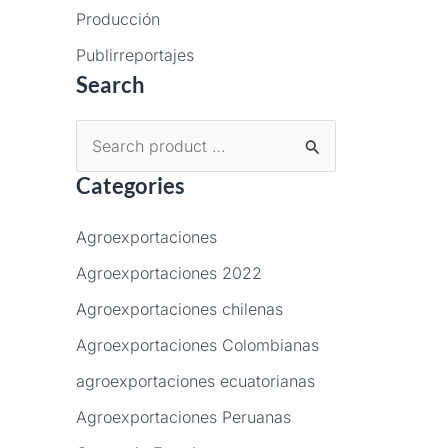
Producción
Publirreportajes
Search
B
Categories
u
s
Agroexportaciones
c
Agroexportaciones 2022
a
Agroexportaciones chilenas
r
p
Agroexportaciones Colombianas
o
agroexportaciones ecuatorianas
r
Agroexportaciones Peruanas
: