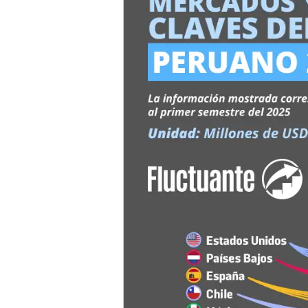
productos
clave
del
Agro
peruano
2025:
Primer
semestre
del
2025