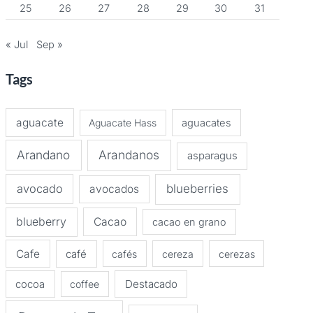
25
26
27
28
29
30
31
« Jul
Sep »
Tags
aguacate
Aguacate Hass
aguacates
Arandano
Arandanos
asparagus
avocado
blueberries
avocados
blueberry
Cacao
cacao en grano
Cafe
café
cafés
cereza
cerezas
Destacado
cocoa
coffee