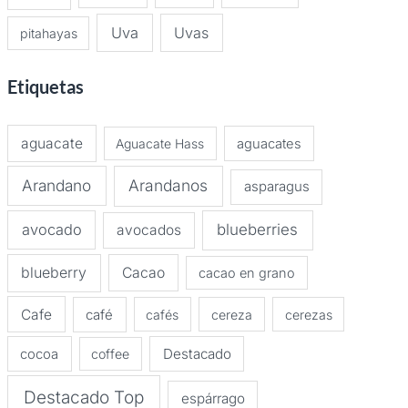
Uva
Uvas
pitahayas
Etiquetas
aguacate
Aguacate Hass
aguacates
Arandano
Arandanos
asparagus
avocado
blueberries
avocados
blueberry
Cacao
cacao en grano
Cafe
café
cafés
cereza
cerezas
Destacado
cocoa
coffee
Destacado Top
espárrago