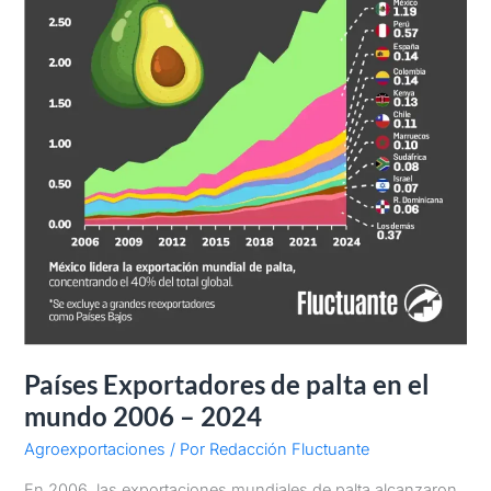
–
2024
Países Exportadores de palta en el
mundo 2006 – 2024
Agroexportaciones
/ Por
Redacción Fluctuante
En 2006, las exportaciones mundiales de palta alcanzaron