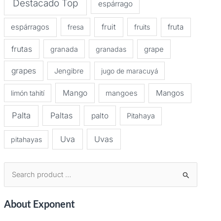
Destacado Top
espárrago
espárragos
fruit
fruta
fresa
fruits
frutas
granada
granadas
grape
grapes
Jengibre
jugo de maracuyá
Mango
Mangos
limón tahití
mangoes
Palta
Paltas
palto
Pitahaya
Uva
Uvas
pitahayas
B
u
About Exponent
s
c