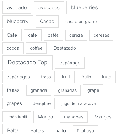
avocado
blueberries
avocados
blueberry
Cacao
cacao en grano
Cafe
café
cafés
cereza
cerezas
Destacado
cocoa
coffee
Destacado Top
espárrago
espárragos
fruit
fruta
fresa
fruits
frutas
granada
granadas
grape
grapes
Jengibre
jugo de maracuyá
Mango
Mangos
limón tahití
mangoes
Palta
Paltas
palto
Pitahaya