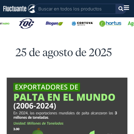
Ir
Buscar
al
contenido
25 de agosto de 2025
Países
Exportadores
de
palta
en
el
mundo
2006