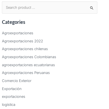
B
u
Categories
s
c
Agroexportaciones
a
Agroexportaciones 2022
r
Agroexportaciones chilenas
p
Agroexportaciones Colombianas
o
agroexportaciones ecuatorianas
r
:
Agroexportaciones Peruanas
Comercio Exterior
Exportación
exportaciones
logística