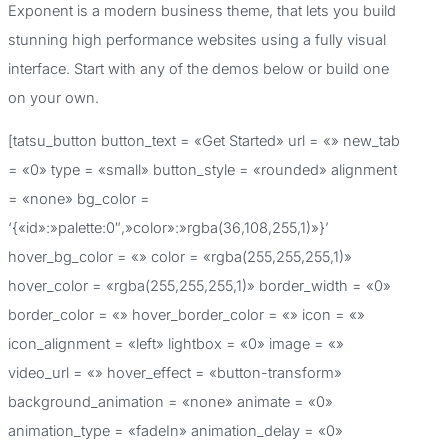
Exponent is a modern business theme, that lets you build
a
stunning high performance websites using a fully visual
r
interface. Start with any of the demos below or build one
p
on your own.
o
[tatsu_button button_text = «Get Started» url = «» new_tab
r
= «0» type = «small» button_style = «rounded» alignment
:
= «none» bg_color =
‘{«id»:»palette:0″,»color»:»rgba(36,108,255,1)»}’
hover_bg_color = «» color = «rgba(255,255,255,1)»
hover_color = «rgba(255,255,255,1)» border_width = «0»
border_color = «» hover_border_color = «» icon = «»
icon_alignment = «left» lightbox = «0» image = «»
video_url = «» hover_effect = «button-transform»
background_animation = «none» animate = «0»
animation_type = «fadeIn» animation_delay = «0»