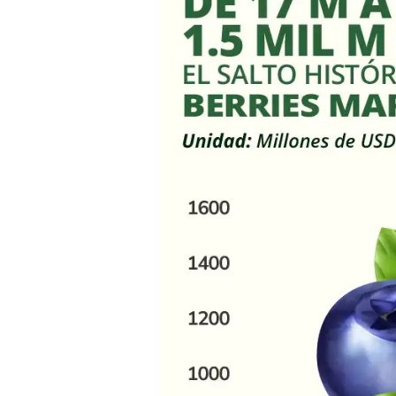
M
a
1.5
mil
M
USD:
Exportaciones
de
berries
marroquíes