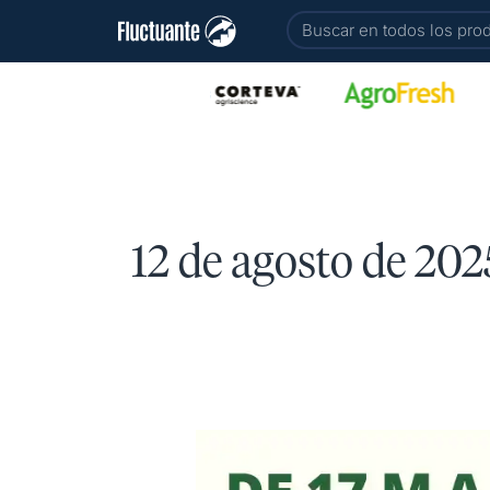
Ir
Buscar
al
contenido
12 de agosto de 202
De
17