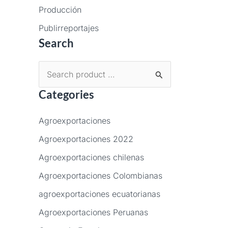
Producción
Publirreportajes
Search
B
Categories
u
s
Agroexportaciones
c
Agroexportaciones 2022
a
Agroexportaciones chilenas
r
p
Agroexportaciones Colombianas
o
agroexportaciones ecuatorianas
r
Agroexportaciones Peruanas
: