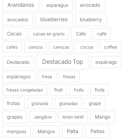
Arandanos
avocado
asparagus
blueberries
avocados
blueberry
Cacao
Cafe
cacao en grano
café
cafés
cereza
cerezas
cocoa
coffee
Destacado Top
Destacado
espárrago
espárragos
fresa
fresas
fruit
fruta
fresas congeladas
fruits
frutas
granada
granadas
grape
grapes
Mango
Jengibre
limón tahití
Palta
Paltas
Mangos
mangoes