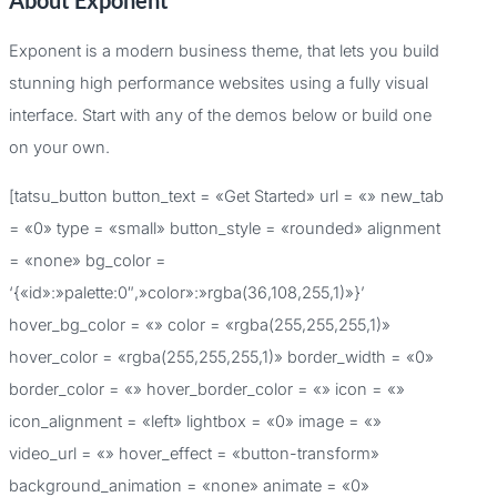
About Exponent
s
c
Exponent is a modern business theme, that lets you build
a
stunning high performance websites using a fully visual
r
interface. Start with any of the demos below or build one
p
on your own.
o
[tatsu_button button_text = «Get Started» url = «» new_tab
r
= «0» type = «small» button_style = «rounded» alignment
:
= «none» bg_color =
‘{«id»:»palette:0″,»color»:»rgba(36,108,255,1)»}’
hover_bg_color = «» color = «rgba(255,255,255,1)»
hover_color = «rgba(255,255,255,1)» border_width = «0»
border_color = «» hover_border_color = «» icon = «»
icon_alignment = «left» lightbox = «0» image = «»
video_url = «» hover_effect = «button-transform»
background_animation = «none» animate = «0»