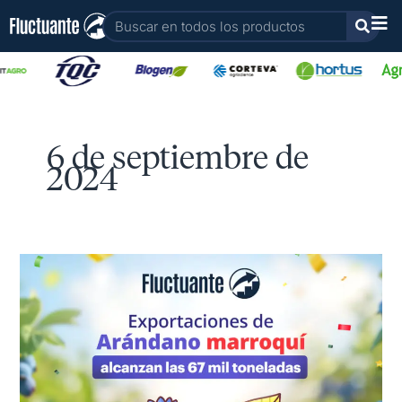
Ir
Buscar
al
contenido
6 de septiembre de
2024
Exportaciones
de
arándano
Marroquí
alcanzan
las
67