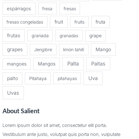
espárragos
fresa
fresas
fruit
fruta
fresas congeladas
fruits
frutas
granada
granadas
grape
grapes
Mango
Jengibre
limón tahití
Palta
Paltas
Mangos
mangoes
Uva
palto
Pitahaya
pitahayas
Uvas
About Salient
Lorem ipsum dolor sit amet, consectetur elit porta.
Vestibulum ante justo, volutpat quis porta non, vulputate