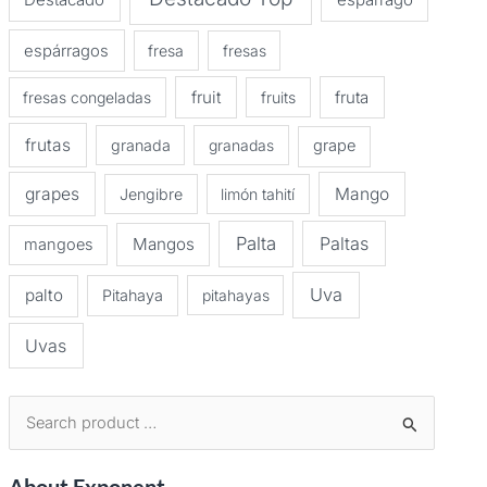
espárragos
fresa
fresas
fruit
fruta
fresas congeladas
fruits
frutas
granada
granadas
grape
grapes
Mango
Jengibre
limón tahití
Palta
Paltas
Mangos
mangoes
Uva
palto
Pitahaya
pitahayas
Uvas
B
u