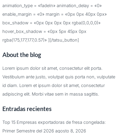
animation_type = «fadeIn» animation_delay = «0»
enable_margin = «0» margin = «0px 0px 40px 0px»
box_shadow = «0px 0px 0px 0px rgba(0,0,0,0)»
hover_box_shadow = «0px 5px 45px 0px
rgba(175,177,177,0.57)» ][/tatsu_button]
About the blog
Lorem ipsum dolor sit amet, consectetur elit porta.
Vestibulum ante justo, volutpat quis porta non, vulputate
id diam. Lorem et ipsum dolor sit amet, consectetur
adipiscing elit. Morbi vitae sem in massa sagittis.
Entradas recientes
Top 15 Empresas exportadoras de fresa congelada:
Primer Semestre del 2026
agosto 8, 2026