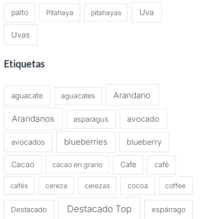
Uva
palto
Pitahaya
pitahayas
Uvas
Etiquetas
Arandano
aguacate
aguacates
Arandanos
avocado
asparagus
blueberries
avocados
blueberry
Cacao
Cafe
cacao en grano
café
cafés
cereza
cerezas
cocoa
coffee
Destacado Top
Destacado
espárrago