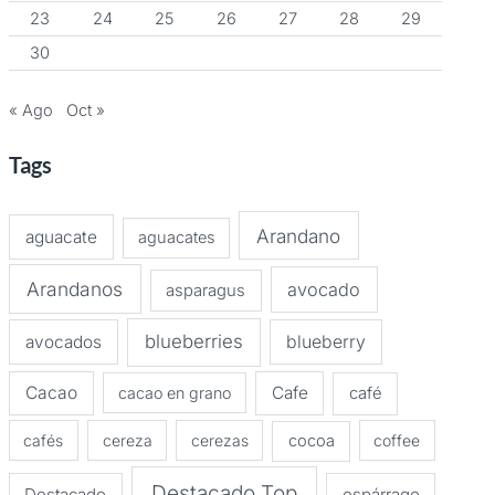
23
24
25
26
27
28
29
30
« Ago
Oct »
Tags
Arandano
aguacate
aguacates
Arandanos
avocado
asparagus
blueberries
avocados
blueberry
Cacao
Cafe
cacao en grano
café
cafés
cereza
cerezas
cocoa
coffee
Destacado Top
Destacado
espárrago