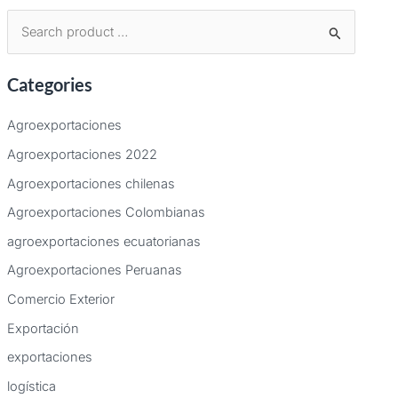
B
u
Categories
s
c
Agroexportaciones
a
Agroexportaciones 2022
r
Agroexportaciones chilenas
p
Agroexportaciones Colombianas
o
agroexportaciones ecuatorianas
r
:
Agroexportaciones Peruanas
Comercio Exterior
Exportación
exportaciones
logística