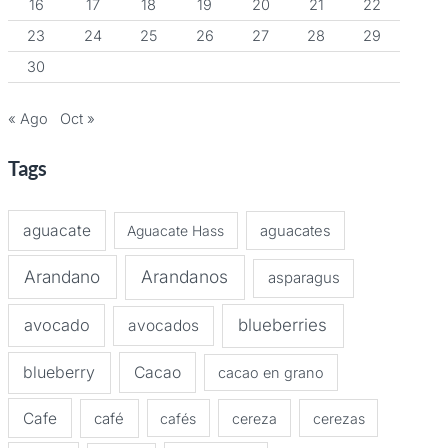
16
17
18
19
20
21
22
23
24
25
26
27
28
29
30
« Ago
Oct »
Tags
aguacate
Aguacate Hass
aguacates
Arandano
Arandanos
asparagus
avocado
blueberries
avocados
blueberry
Cacao
cacao en grano
Cafe
café
cafés
cereza
cerezas