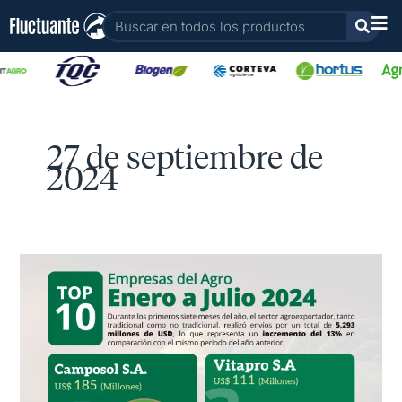
Ir
Buscar
al
contenido
27 de septiembre de
2024
Top
10
empresas
Agroexportadoras
enero
a
julio