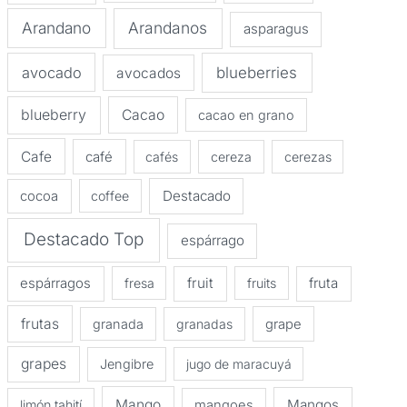
Arandano
Arandanos
asparagus
avocado
blueberries
avocados
blueberry
Cacao
cacao en grano
Cafe
café
cafés
cereza
cerezas
Destacado
cocoa
coffee
Destacado Top
espárrago
espárragos
fruit
fruta
fresa
fruits
frutas
granada
granadas
grape
grapes
Jengibre
jugo de maracuyá
Mango
Mangos
limón tahití
mangoes