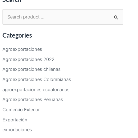
B
u
Categories
s
c
Agroexportaciones
a
Agroexportaciones 2022
r
Agroexportaciones chilenas
p
Agroexportaciones Colombianas
o
agroexportaciones ecuatorianas
r
:
Agroexportaciones Peruanas
Comercio Exterior
Exportación
exportaciones