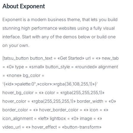
About Exponent
s
c
Exponent is a modern business theme, that lets you build
a
stunning high performance websites using a fully visual
r
interface. Start with any of the demos below or build one
p
on your own.
o
[tatsu_button button_text = «Get Started» url = «» new_tab
r
= «0» type = «small» button_style = «rounded» alignment
:
= «none» bg_color =
‘{«id»:»palette:0″,»color»:»rgba(36,108,255,1)»}’
hover_bg_color = «» color = «rgba(255,255,255,1)»
hover_color = «rgba(255,255,255,1)» border_width = «0»
border_color = «» hover_border_color = «» icon = «»
icon_alignment = «left» lightbox = «0» image = «»
video_url = «» hover_effect = «button-transform»