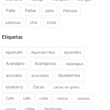
Palta
Paltas
palto
Pitahaya
Uva
Uvas
pitahayas
Etiquetas
aguacate
Aguacate Hass
aguacates
Arandano
Arandanos
asparagus
avocado
blueberries
avocados
blueberry
Cacao
cacao en grano
Cafe
café
cafés
cereza
cerezas
Destacado
cocoa
coffee