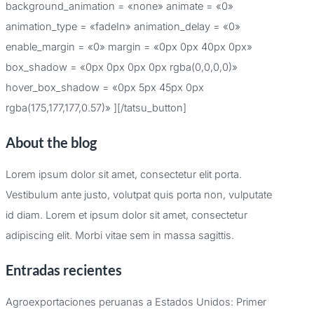
background_animation = «none» animate = «0»
animation_type = «fadeIn» animation_delay = «0»
enable_margin = «0» margin = «0px 0px 40px 0px»
box_shadow = «0px 0px 0px 0px rgba(0,0,0,0)»
hover_box_shadow = «0px 5px 45px 0px
rgba(175,177,177,0.57)» ][/tatsu_button]
About the blog
Lorem ipsum dolor sit amet, consectetur elit porta.
Vestibulum ante justo, volutpat quis porta non, vulputate
id diam. Lorem et ipsum dolor sit amet, consectetur
adipiscing elit. Morbi vitae sem in massa sagittis.
Entradas recientes
Agroexportaciones peruanas a Estados Unidos: Primer