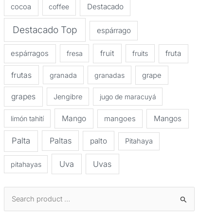
Destacado
cocoa
coffee
Destacado Top
espárrago
espárragos
fruit
fruta
fresa
fruits
frutas
granada
granadas
grape
grapes
Jengibre
jugo de maracuyá
Mango
Mangos
limón tahití
mangoes
Palta
Paltas
palto
Pitahaya
Uva
Uvas
pitahayas
B
u