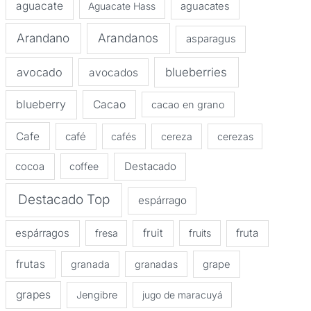
aguacate
Aguacate Hass
aguacates
Arandano
Arandanos
asparagus
avocado
blueberries
avocados
blueberry
Cacao
cacao en grano
Cafe
café
cafés
cereza
cerezas
Destacado
cocoa
coffee
Destacado Top
espárrago
espárragos
fruit
fruta
fresa
fruits
frutas
granada
granadas
grape
grapes
Jengibre
jugo de maracuyá