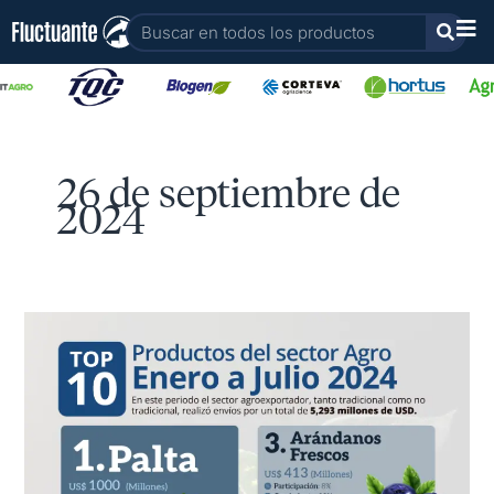
Ir
Buscar
al
contenido
26 de septiembre de
2024
Top
10
Productos
del
sector
Agro
Enero