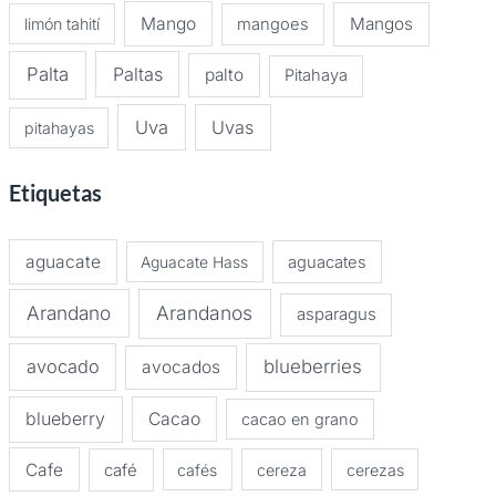
Mango
Mangos
limón tahití
mangoes
Palta
Paltas
palto
Pitahaya
Uva
Uvas
pitahayas
Etiquetas
aguacate
Aguacate Hass
aguacates
Arandano
Arandanos
asparagus
avocado
blueberries
avocados
blueberry
Cacao
cacao en grano
Cafe
café
cafés
cereza
cerezas