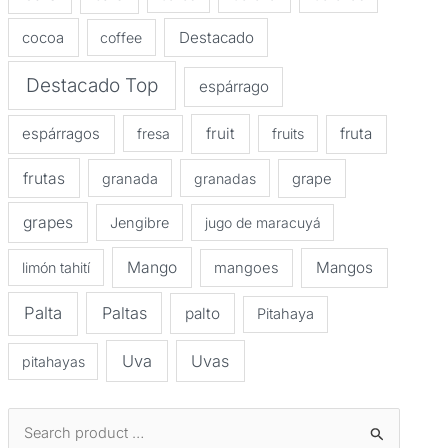
Destacado
cocoa
coffee
Destacado Top
espárrago
espárragos
fruit
fruta
fresa
fruits
frutas
granada
granadas
grape
grapes
Jengibre
jugo de maracuyá
Mango
Mangos
limón tahití
mangoes
Palta
Paltas
palto
Pitahaya
Uva
Uvas
pitahayas
B