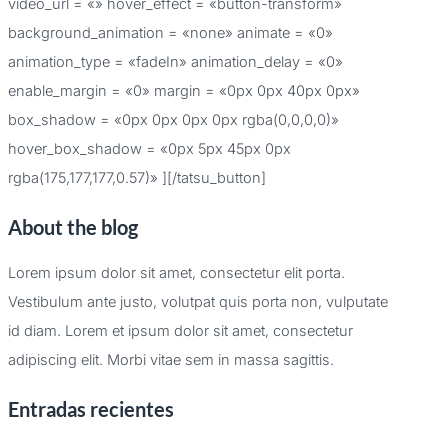
video_url = «» hover_effect = «button-transform»
background_animation = «none» animate = «0»
animation_type = «fadeIn» animation_delay = «0»
enable_margin = «0» margin = «0px 0px 40px 0px»
box_shadow = «0px 0px 0px 0px rgba(0,0,0,0)»
hover_box_shadow = «0px 5px 45px 0px
rgba(175,177,177,0.57)» ][/tatsu_button]
About the blog
Lorem ipsum dolor sit amet, consectetur elit porta.
Vestibulum ante justo, volutpat quis porta non, vulputate
id diam. Lorem et ipsum dolor sit amet, consectetur
adipiscing elit. Morbi vitae sem in massa sagittis.
Entradas recientes