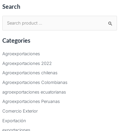
Search
B
u
Categories
s
c
Agroexportaciones
a
Agroexportaciones 2022
r
Agroexportaciones chilenas
p
Agroexportaciones Colombianas
o
agroexportaciones ecuatorianas
r
:
Agroexportaciones Peruanas
Comercio Exterior
Exportación
exportaciones