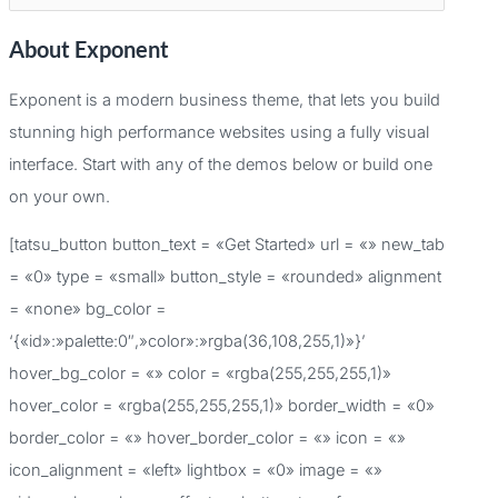
u
About Exponent
s
c
Exponent is a modern business theme, that lets you build
a
stunning high performance websites using a fully visual
r
interface. Start with any of the demos below or build one
p
on your own.
o
[tatsu_button button_text = «Get Started» url = «» new_tab
r
= «0» type = «small» button_style = «rounded» alignment
:
= «none» bg_color =
‘{«id»:»palette:0″,»color»:»rgba(36,108,255,1)»}’
hover_bg_color = «» color = «rgba(255,255,255,1)»
hover_color = «rgba(255,255,255,1)» border_width = «0»
border_color = «» hover_border_color = «» icon = «»
icon_alignment = «left» lightbox = «0» image = «»