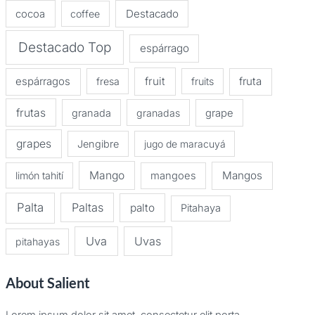
Destacado
cocoa
coffee
Destacado Top
espárrago
espárragos
fruit
fruta
fresa
fruits
frutas
granada
granadas
grape
grapes
Jengibre
jugo de maracuyá
Mango
Mangos
limón tahití
mangoes
Palta
Paltas
palto
Pitahaya
Uva
Uvas
pitahayas
About Salient
Lorem ipsum dolor sit amet, consectetur elit porta.