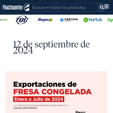
Ir
Buscar
al
contenido
12 de septiembre de
2024
Exportaciones
de
Fresa
Congelada
2024