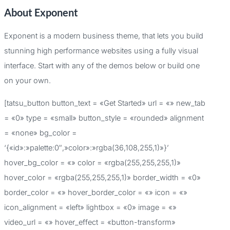
About Exponent
s
c
Exponent is a modern business theme, that lets you build
a
stunning high performance websites using a fully visual
r
interface. Start with any of the demos below or build one
p
on your own.
o
[tatsu_button button_text = «Get Started» url = «» new_tab
r
= «0» type = «small» button_style = «rounded» alignment
:
= «none» bg_color =
‘{«id»:»palette:0″,»color»:»rgba(36,108,255,1)»}’
hover_bg_color = «» color = «rgba(255,255,255,1)»
hover_color = «rgba(255,255,255,1)» border_width = «0»
border_color = «» hover_border_color = «» icon = «»
icon_alignment = «left» lightbox = «0» image = «»
video_url = «» hover_effect = «button-transform»