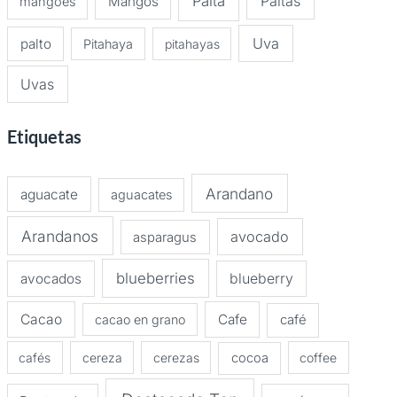
Palta
Paltas
Mangos
mangoes
Uva
palto
Pitahaya
pitahayas
Uvas
Etiquetas
Arandano
aguacate
aguacates
Arandanos
avocado
asparagus
blueberries
avocados
blueberry
Cacao
Cafe
cacao en grano
café
cafés
cereza
cerezas
cocoa
coffee