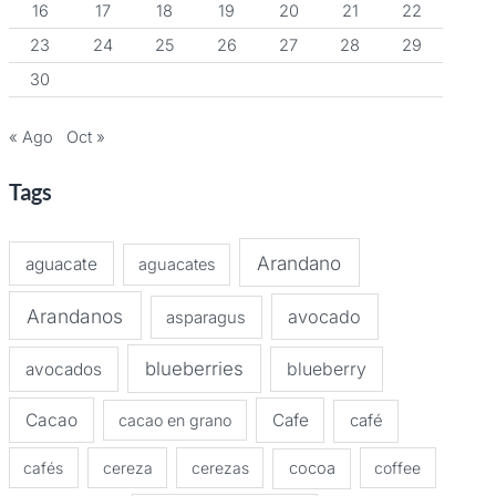
16
17
18
19
20
21
22
23
24
25
26
27
28
29
30
« Ago
Oct »
Tags
Arandano
aguacate
aguacates
Arandanos
avocado
asparagus
blueberries
avocados
blueberry
Cacao
Cafe
cacao en grano
café
cafés
cereza
cerezas
cocoa
coffee