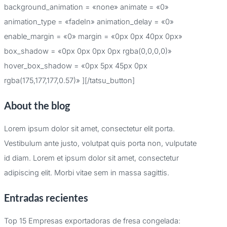
background_animation = «none» animate = «0»
animation_type = «fadeIn» animation_delay = «0»
enable_margin = «0» margin = «0px 0px 40px 0px»
box_shadow = «0px 0px 0px 0px rgba(0,0,0,0)»
hover_box_shadow = «0px 5px 45px 0px
rgba(175,177,177,0.57)» ][/tatsu_button]
About the blog
Lorem ipsum dolor sit amet, consectetur elit porta.
Vestibulum ante justo, volutpat quis porta non, vulputate
id diam. Lorem et ipsum dolor sit amet, consectetur
adipiscing elit. Morbi vitae sem in massa sagittis.
Entradas recientes
Top 15 Empresas exportadoras de fresa congelada: