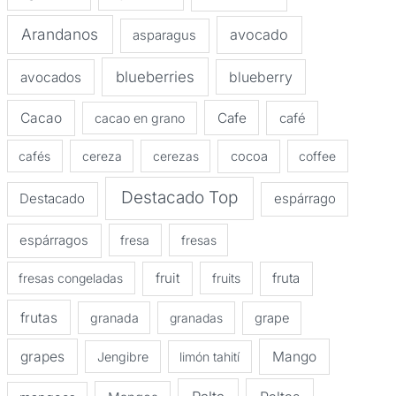
Arandanos
avocado
asparagus
blueberries
avocados
blueberry
Cacao
Cafe
cacao en grano
café
cafés
cereza
cerezas
cocoa
coffee
Destacado Top
Destacado
espárrago
espárragos
fresa
fresas
fruit
fruta
fresas congeladas
fruits
frutas
granada
granadas
grape
grapes
Mango
Jengibre
limón tahití