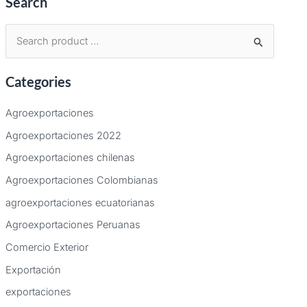
Search
B
u
Categories
s
c
Agroexportaciones
a
Agroexportaciones 2022
r
Agroexportaciones chilenas
p
Agroexportaciones Colombianas
o
agroexportaciones ecuatorianas
r
:
Agroexportaciones Peruanas
Comercio Exterior
Exportación
exportaciones