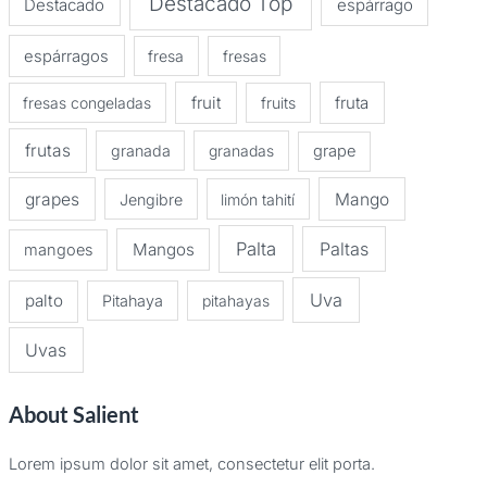
Destacado Top
Destacado
espárrago
espárragos
fresa
fresas
fruit
fruta
fresas congeladas
fruits
frutas
granada
granadas
grape
grapes
Mango
Jengibre
limón tahití
Palta
Paltas
Mangos
mangoes
Uva
palto
Pitahaya
pitahayas
Uvas
About Salient
Lorem ipsum dolor sit amet, consectetur elit porta.