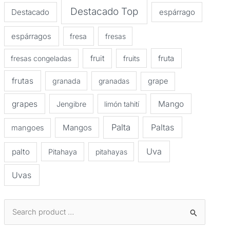
Destacado Top
Destacado
espárrago
espárragos
fresa
fresas
fruit
fruta
fresas congeladas
fruits
frutas
granada
granadas
grape
grapes
Mango
Jengibre
limón tahití
Palta
Paltas
Mangos
mangoes
Uva
palto
Pitahaya
pitahayas
Uvas
B
u