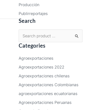
Producción
Publirreportajes
Search
B
Categories
u
s
Agroexportaciones
c
Agroexportaciones 2022
a
Agroexportaciones chilenas
r
p
Agroexportaciones Colombianas
o
agroexportaciones ecuatorianas
r
Agroexportaciones Peruanas
: