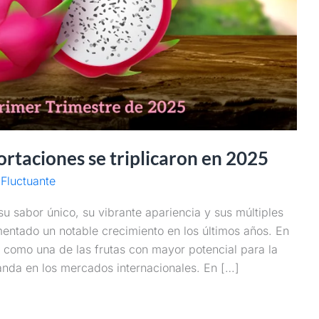
rtaciones se triplicaron en 2025
Fluctuante
u sabor único, su vibrante apariencia y sus múltiples
mentado un notable crecimiento en los últimos años. En
o como una de las frutas con mayor potencial para la
nda en los mercados internacionales. En […]