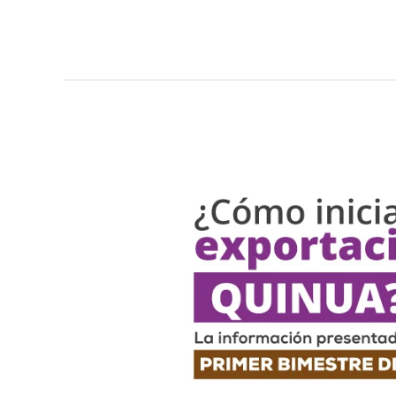
Exportaciones
de
Quinua
peruana:
Primer
Bimestre
de
2025