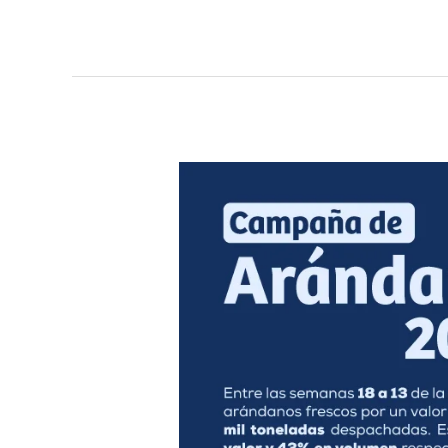
Campaña
de
Arándanos
peruanos
2024/25