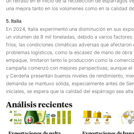
un retraso en el inicio de la recolección de espárragos 
una mejora tanto en los volúmenes como en la calidad de
5. Italia
En 2024, Italia experimentó una disminución en sus exp
un volumen de 8 mil toneladas, debido a varios factore
fríos, las condiciones climáticas adversas que afectaron e
problemas logísticos, como la escasez de mano de obra y 
empaque, limitaron tanto la producción como la comercia
campaña comenzó con mejores perspectivas; aunque el ini
y Cerdeña presentan buenos niveles de rendimiento, mient
demanda se mantuvo sólida, especialmente antes de Sem
iniciales, se espera que la calidad del espárrago sea alt
Análisis recientes
Exportaciones de palta
Exportaciones de ban