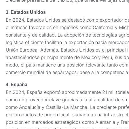
creciente presencia de México, que ofrece ventajas comp
3. Estados Unidos
En 2024, Estados Unidos se destacó como exportador de
climáticas favorables en regiones como California y Mic
constante y de calidad. La adopción de tecnologías agrí
logística eficiente facilitan la exportación hacia merca
Unión Europea. Además, Estados Unidos es el principal 
abasteciéndose principalmente de México y Perú, sus do
modo, el país mantiene una posición relevante tanto co
comercio mundial de espárragos, pese a la competencia d
4. España
En 2024, España exportó aproximadamente 21 mil tonela
como un proveedor clave gracias a la alta calidad de su
como Andalucía y Castilla-La Mancha. La creciente pref
por productos de origen local, sumada a una infraestructu
posición en mercados estratégicos como Alemania y Franc