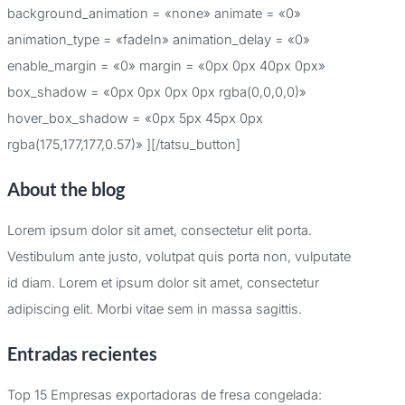
background_animation = «none» animate = «0»
animation_type = «fadeIn» animation_delay = «0»
enable_margin = «0» margin = «0px 0px 40px 0px»
box_shadow = «0px 0px 0px 0px rgba(0,0,0,0)»
hover_box_shadow = «0px 5px 45px 0px
rgba(175,177,177,0.57)» ][/tatsu_button]
About the blog
Lorem ipsum dolor sit amet, consectetur elit porta.
Vestibulum ante justo, volutpat quis porta non, vulputate
id diam. Lorem et ipsum dolor sit amet, consectetur
adipiscing elit. Morbi vitae sem in massa sagittis.
Entradas recientes
Top 15 Empresas exportadoras de fresa congelada: