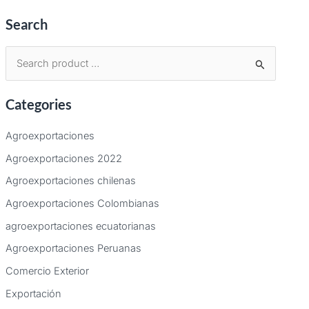
Search
B
u
Categories
s
c
Agroexportaciones
a
Agroexportaciones 2022
r
Agroexportaciones chilenas
p
Agroexportaciones Colombianas
o
agroexportaciones ecuatorianas
r
:
Agroexportaciones Peruanas
Comercio Exterior
Exportación