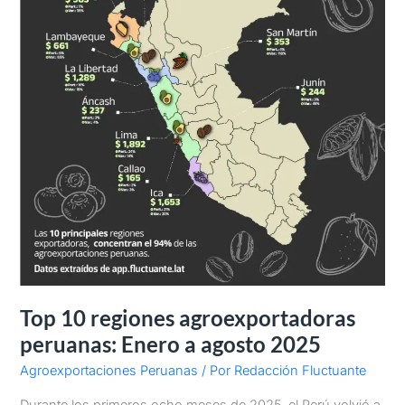
2025
Top 10 regiones agroexportadoras
peruanas: Enero a agosto 2025
Agroexportaciones Peruanas
/ Por
Redacción Fluctuante
Durante los primeros ocho meses de 2025, el Perú volvió a