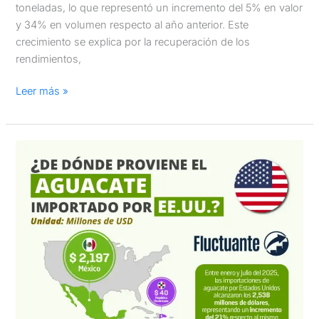
toneladas, lo que representó un incremento del 5% en valor
y 34% en volumen respecto al año anterior. Este
crecimiento se explica por la recuperación de los
rendimientos,
Leer más »
Proveedores
de
aguacate
importado
por
Estados
Unidos:
Enero
a
Julio
del