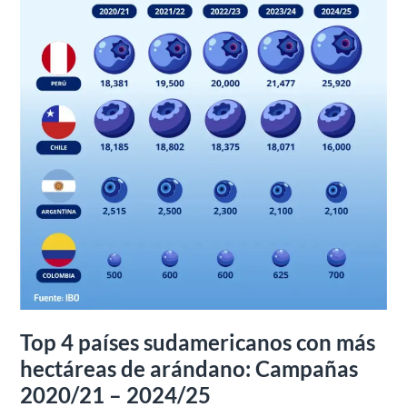
de
arándano:
Campañas
2020/21
–
2024/25
Top 4 países sudamericanos con más
hectáreas de arándano: Campañas
2020/21 – 2024/25