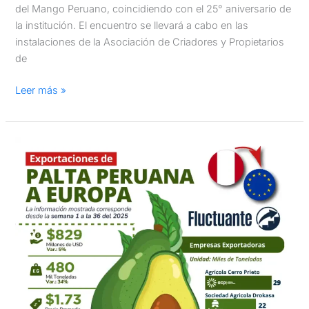
del Mango Peruano, coincidiendo con el 25° aniversario de
la institución. El encuentro se llevará a cabo en las
instalaciones de la Asociación de Criadores y Propietarios
de
Leer más »
Exportaciones
de
palta
fresca
peruana
a
Europa:
Semanas
01
a