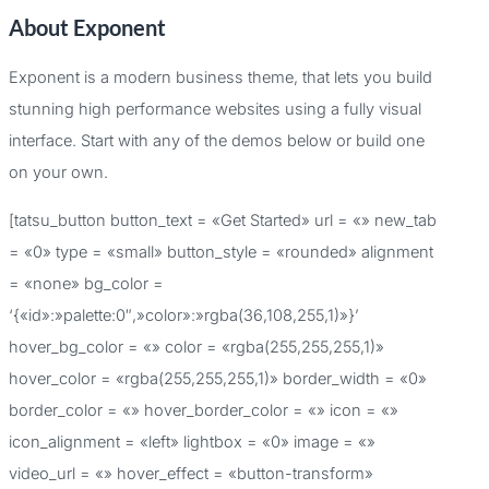
About Exponent
s
c
Exponent is a modern business theme, that lets you build
a
stunning high performance websites using a fully visual
r
interface. Start with any of the demos below or build one
p
on your own.
o
[tatsu_button button_text = «Get Started» url = «» new_tab
r
= «0» type = «small» button_style = «rounded» alignment
:
= «none» bg_color =
‘{«id»:»palette:0″,»color»:»rgba(36,108,255,1)»}’
hover_bg_color = «» color = «rgba(255,255,255,1)»
hover_color = «rgba(255,255,255,1)» border_width = «0»
border_color = «» hover_border_color = «» icon = «»
icon_alignment = «left» lightbox = «0» image = «»
video_url = «» hover_effect = «button-transform»