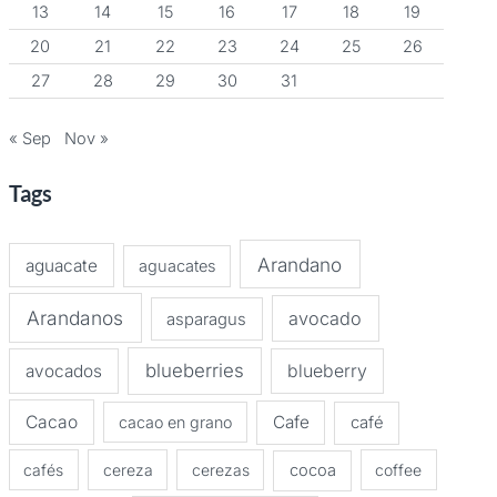
13
14
15
16
17
18
19
20
21
22
23
24
25
26
27
28
29
30
31
« Sep
Nov »
Tags
Arandano
aguacate
aguacates
Arandanos
avocado
asparagus
blueberries
avocados
blueberry
Cacao
Cafe
cacao en grano
café
cafés
cereza
cerezas
cocoa
coffee