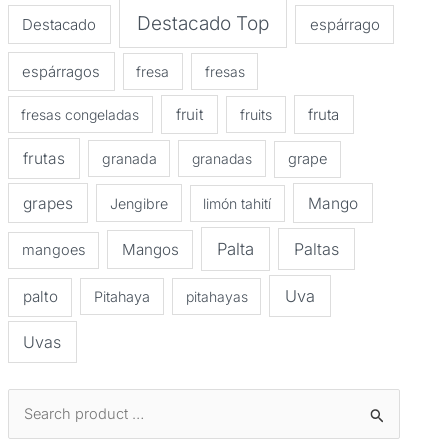
Destacado Top
Destacado
espárrago
espárragos
fresa
fresas
fruit
fruta
fresas congeladas
fruits
frutas
granada
granadas
grape
grapes
Mango
Jengibre
limón tahití
Palta
Paltas
Mangos
mangoes
Uva
palto
Pitahaya
pitahayas
Uvas
B
u