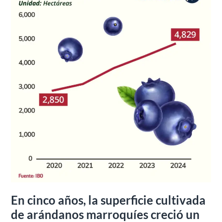
de
arándanos
marroquíes
creció
un
69%
En cinco años, la superficie cultivada
de arándanos marroquíes creció un