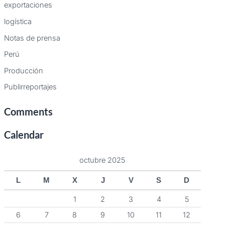
exportaciones
logística
Notas de prensa
Perú
Producción
Publirreportajes
Comments
Calendar
octubre 2025
L
M
X
J
V
S
D
1
2
3
4
5
6
7
8
9
10
11
12