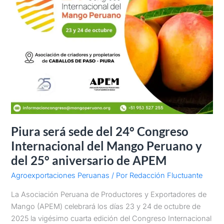
Congreso
Internacional
del
Mango
Peruano
y
del
25°
aniversario
de
Piura será sede del 24° Congreso
APEM
Internacional del Mango Peruano y
del 25° aniversario de APEM
Agroexportaciones Peruanas
/ Por
Redacción Fluctuante
La Asociación Peruana de Productores y Exportadores de
Mango (APEM) celebrará los días 23 y 24 de octubre de
2025 la vigésimo cuarta edición del Congreso Internacional