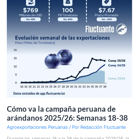
Semanas
18-
38
Cómo va la campaña peruana de
arándanos 2025/26: Semanas 18-38
Agroexportaciones Peruanas
/ Por
Redacción Fluctuante
Durante las semanas 18 a la 38 de la campaña 2025/26, la