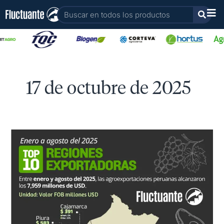
Ir
Buscar
al
contenido
17 de octubre de 2025
Top
10
regiones
agroexportadoras
peruanas:
Enero
a
agosto