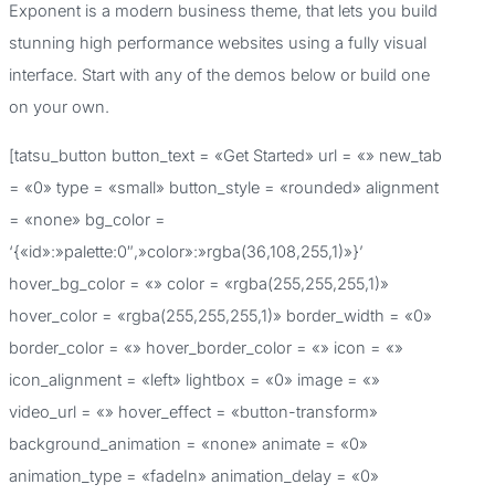
Exponent is a modern business theme, that lets you build
a
stunning high performance websites using a fully visual
r
interface. Start with any of the demos below or build one
p
on your own.
o
[tatsu_button button_text = «Get Started» url = «» new_tab
r
= «0» type = «small» button_style = «rounded» alignment
:
= «none» bg_color =
‘{«id»:»palette:0″,»color»:»rgba(36,108,255,1)»}’
hover_bg_color = «» color = «rgba(255,255,255,1)»
hover_color = «rgba(255,255,255,1)» border_width = «0»
border_color = «» hover_border_color = «» icon = «»
icon_alignment = «left» lightbox = «0» image = «»
video_url = «» hover_effect = «button-transform»
background_animation = «none» animate = «0»
animation_type = «fadeIn» animation_delay = «0»