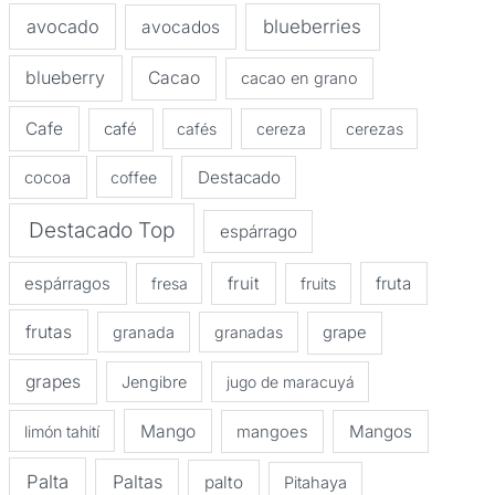
avocado
blueberries
avocados
blueberry
Cacao
cacao en grano
Cafe
café
cafés
cereza
cerezas
Destacado
cocoa
coffee
Destacado Top
espárrago
espárragos
fruit
fruta
fresa
fruits
frutas
granada
granadas
grape
grapes
Jengibre
jugo de maracuyá
Mango
Mangos
limón tahití
mangoes
Palta
Paltas
palto
Pitahaya