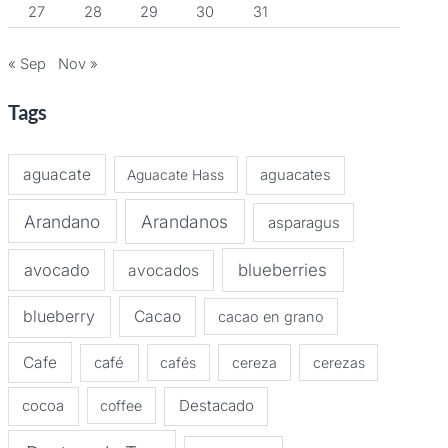
27
28
29
30
31
« Sep
Nov »
Tags
aguacate
Aguacate Hass
aguacates
Arandano
Arandanos
asparagus
avocado
blueberries
avocados
blueberry
Cacao
cacao en grano
Cafe
café
cafés
cereza
cerezas
Destacado
cocoa
coffee