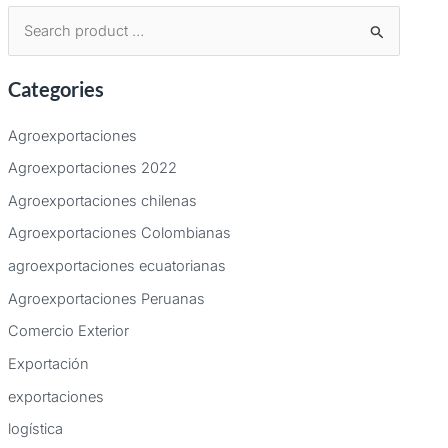
B
u
Categories
s
c
Agroexportaciones
a
Agroexportaciones 2022
r
Agroexportaciones chilenas
p
Agroexportaciones Colombianas
o
agroexportaciones ecuatorianas
r
:
Agroexportaciones Peruanas
Comercio Exterior
Exportación
exportaciones
logística