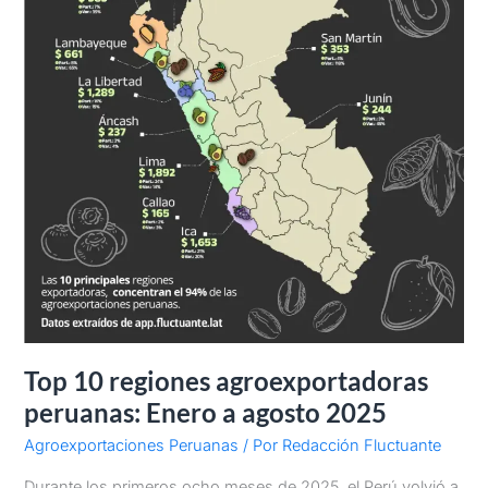
2025
Top 10 regiones agroexportadoras
peruanas: Enero a agosto 2025
Agroexportaciones Peruanas
/ Por
Redacción Fluctuante
Durante los primeros ocho meses de 2025, el Perú volvió a