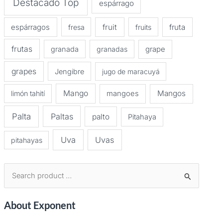
Destacado Top
espárrago
espárragos
fruit
fruta
fresa
fruits
frutas
granada
granadas
grape
grapes
Jengibre
jugo de maracuyá
Mango
Mangos
limón tahití
mangoes
Palta
Paltas
palto
Pitahaya
Uva
Uvas
pitahayas
B
u
About Exponent
s
c