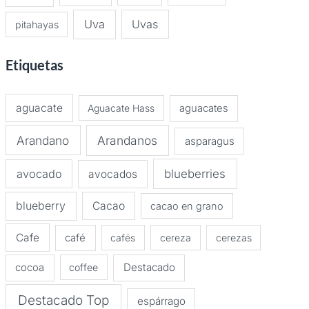
Uva
Uvas
pitahayas
Etiquetas
aguacate
Aguacate Hass
aguacates
Arandano
Arandanos
asparagus
avocado
blueberries
avocados
blueberry
Cacao
cacao en grano
Cafe
café
cafés
cereza
cerezas
Destacado
cocoa
coffee
Destacado Top
espárrago