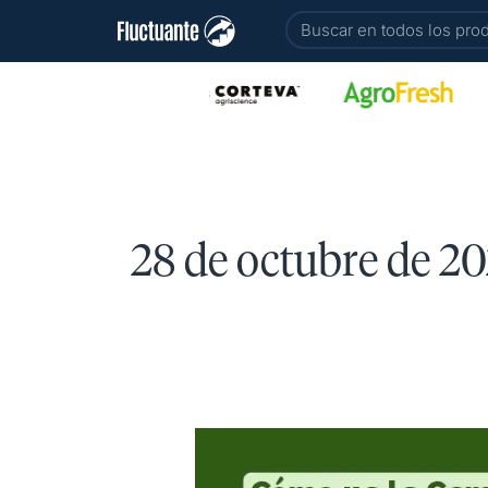
Ir
Buscar
al
contenido
28 de octubre de 2
Cómo
va