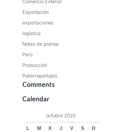
Comercio Exterior
Exportación
exportaciones
logística
Notas de prensa
Perú
Producción
Publirreportajes
Comments
Calendar
octubre 2025
L
M
X
J
V
S
D