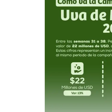
la
campaña
de
uva
peruana
2025/26:
Semanas
31
–
38