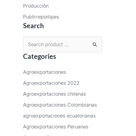
Producción
Publirreportajes
Search
B
Categories
u
s
Agroexportaciones
c
Agroexportaciones 2022
a
Agroexportaciones chilenas
r
p
Agroexportaciones Colombianas
o
agroexportaciones ecuatorianas
r
Agroexportaciones Peruanas
: