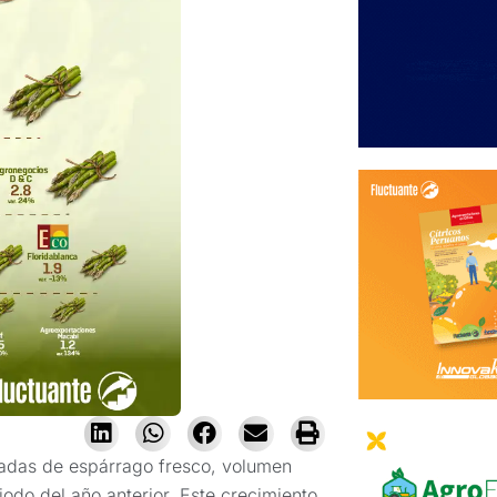
ladas de espárrago fresco, volumen
odo del año anterior. Este crecimiento