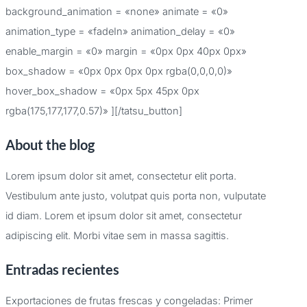
background_animation = «none» animate = «0»
animation_type = «fadeIn» animation_delay = «0»
enable_margin = «0» margin = «0px 0px 40px 0px»
box_shadow = «0px 0px 0px 0px rgba(0,0,0,0)»
hover_box_shadow = «0px 5px 45px 0px
rgba(175,177,177,0.57)» ][/tatsu_button]
About the blog
Lorem ipsum dolor sit amet, consectetur elit porta.
Vestibulum ante justo, volutpat quis porta non, vulputate
id diam. Lorem et ipsum dolor sit amet, consectetur
adipiscing elit. Morbi vitae sem in massa sagittis.
Entradas recientes
Exportaciones de frutas frescas y congeladas: Primer