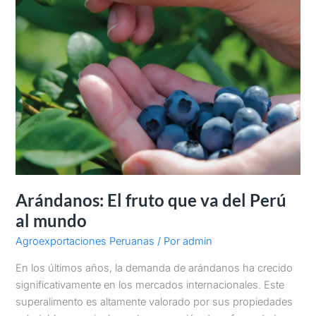
al
mundo
Arándanos: El fruto que va del Perú
al mundo
Agroexportaciones Peruanas
/ Por
admin
En los últimos años, la demanda de arándanos ha crecido
significativamente en los mercados internacionales. Este
superalimento es altamente valorado por sus propiedades