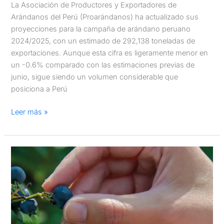
La Asociación de Productores y Exportadores de
Arándanos del Perú (Proarándanos) ha actualizado sus
proyecciones para la campaña de arándano peruano
2024/2025, con un estimado de 292,138 toneladas de
exportaciones. Aunque esta cifra es ligeramente menor en
un -0.6% comparado con las estimaciones previas de
junio, sigue siendo un volumen considerable que
posiciona a Perú
Leer más »
Arándanos:
El
fruto
que
va
del
Perú