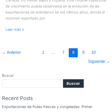
Canadá, los Países Bajos y España. Esta notable trayectoria
de crecimiento puede observarse en la evolución de las
exportaciones de arándanos en los últimos años, donde el
volumen exportado por
Leer más »
←
Anterior
1
…
7
8
9
10
Siguiente
→
Buscar
Buscar
Recent Posts
Exportaciones de frutas frescas y congeladas: Primer