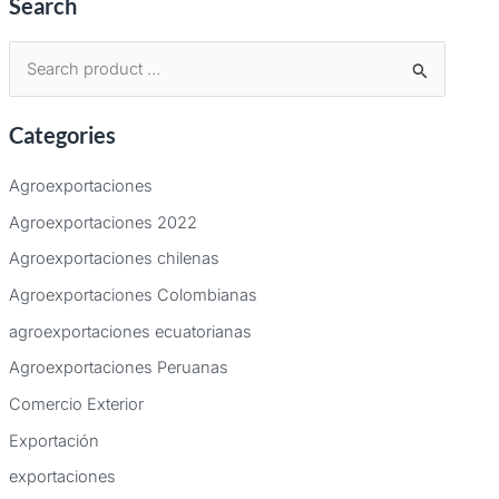
Search
B
u
Categories
s
c
Agroexportaciones
a
Agroexportaciones 2022
r
Agroexportaciones chilenas
p
Agroexportaciones Colombianas
o
agroexportaciones ecuatorianas
r
:
Agroexportaciones Peruanas
Comercio Exterior
Exportación
exportaciones