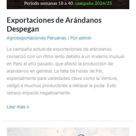
Exportaciones de Arándanos
Despegan
Agroexportaciones Peruanas
/ Por
admin
La campaña actual de exportaciones de arándanos
comenzó con un ritmo lento debido a un invierno inusual
en Perú el año pasado, que afectó la producción de
arándanos en general. La falta de horas de frío,
especialmente para variedades clave como la Ventura,
obligó a muchos productores a retrasar la poda. Este
retraso impactó negativamente
Leer más »
Agroexportaciones