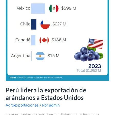
Unidos
Perú lidera la exportación de
arándanos a Estados Unidos
Agroexportaciones
/ Por
admin
La exportación de arándanos a Estados Unidos se ha