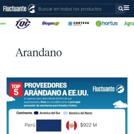
Ir
Buscar
al
contenido
Arandano
Perú
lidera
la
exportación
de
arándanos
a
Estados