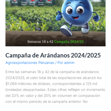
Campaña de Arándanos 2024/2025
Agroexportaciones Peruanas
/ Por
admin
Entre las semanas 18 y 42 de la campaña de arándanos
2024/2025, el valor total de las exportaciones alcanzó los
$1,069 millones de dólares, correspondientes a 125 mil
toneladas despachadas. Estas cifras reflejan un incremento
del 33% en valor y del 35% en volumen en comparación
con el mismo periodo de la campaña anterior. No