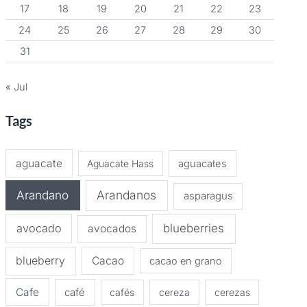
17
18
19
20
21
22
23
24
25
26
27
28
29
30
31
« Jul
Tags
aguacate
Aguacate Hass
aguacates
Arandano
Arandanos
asparagus
avocado
blueberries
avocados
blueberry
Cacao
cacao en grano
Cafe
café
cafés
cereza
cerezas