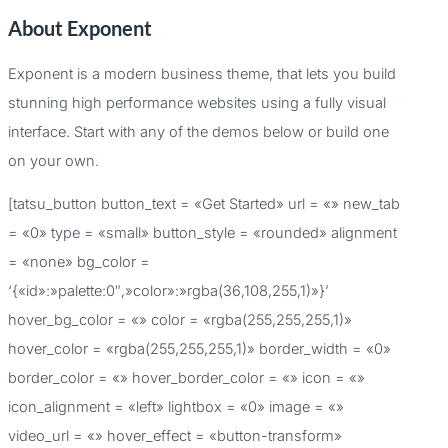
u
About Exponent
s
c
Exponent is a modern business theme, that lets you build
a
stunning high performance websites using a fully visual
r
interface. Start with any of the demos below or build one
p
on your own.
o
[tatsu_button button_text = «Get Started» url = «» new_tab
r
= «0» type = «small» button_style = «rounded» alignment
:
= «none» bg_color =
‘{«id»:»palette:0″,»color»:»rgba(36,108,255,1)»}’
hover_bg_color = «» color = «rgba(255,255,255,1)»
hover_color = «rgba(255,255,255,1)» border_width = «0»
border_color = «» hover_border_color = «» icon = «»
icon_alignment = «left» lightbox = «0» image = «»
video_url = «» hover_effect = «button-transform»