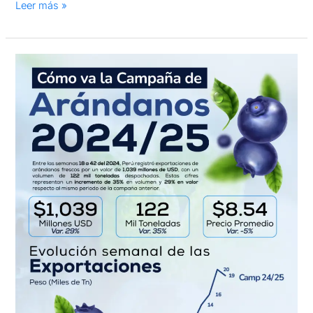
Leer más »
Exportación
de
arándanos
Campaña
2024/2025