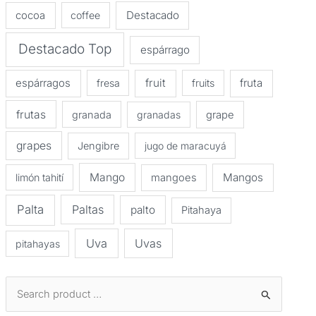
Destacado
cocoa
coffee
Destacado Top
espárrago
espárragos
fruit
fruta
fresa
fruits
frutas
granada
granadas
grape
grapes
Jengibre
jugo de maracuyá
Mango
Mangos
limón tahití
mangoes
Palta
Paltas
palto
Pitahaya
Uva
Uvas
pitahayas
B