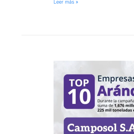
Leer más »
Empresas
exportadoras
de
arándanos
peruanos
campaña
2023/24