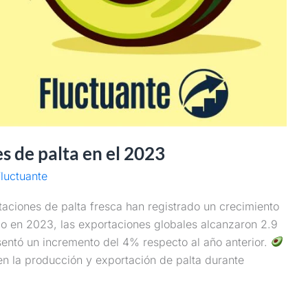
 de palta en el 2023
luctuante
rtaciones de palta fresca han registrado un crecimiento
 en 2023, las exportaciones globales alcanzaron 2.9
sentó un incremento del 4% respecto al año anterior.
 en la producción y exportación de palta durante