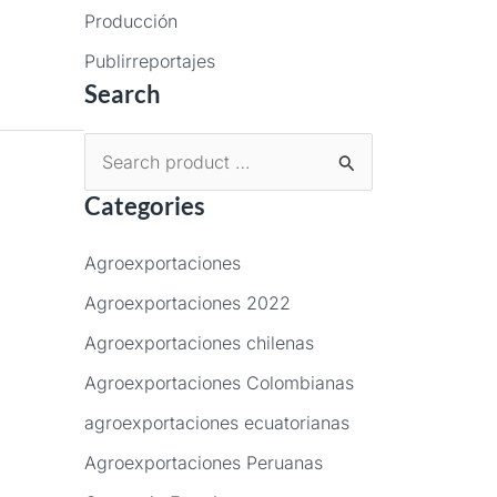
Producción
Publirreportajes
Search
B
Categories
u
s
Agroexportaciones
c
Agroexportaciones 2022
a
Agroexportaciones chilenas
r
p
Agroexportaciones Colombianas
o
agroexportaciones ecuatorianas
r
Agroexportaciones Peruanas
: