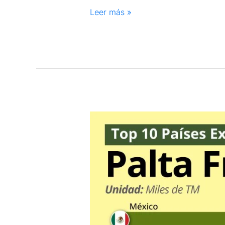
Leer más »
Exportadores
mundiales
de
palta
en
el
2023