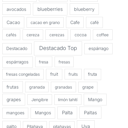
blueberries
avocados
blueberry
Cacao
Cafe
cacao en grano
café
cafés
cereza
cerezas
cocoa
coffee
Destacado Top
Destacado
espárrago
espárragos
fresa
fresas
fruit
fruta
fresas congeladas
fruits
frutas
granada
granadas
grape
grapes
Mango
Jengibre
limón tahití
Palta
Paltas
Mangos
mangoes
Uva
palto
Pitahaya
pitahayas