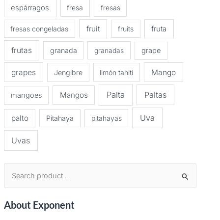
espárragos
fresa
fresas
fruit
fruta
fresas congeladas
fruits
frutas
granada
granadas
grape
grapes
Mango
Jengibre
limón tahití
Palta
Paltas
Mangos
mangoes
Uva
palto
Pitahaya
pitahayas
Uvas
B
u
About Exponent
s