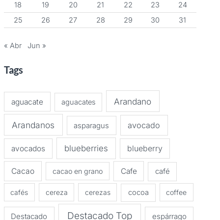
18
19
20
21
22
23
24
25
26
27
28
29
30
31
« Abr
Jun »
Tags
Arandano
aguacate
aguacates
Arandanos
avocado
asparagus
blueberries
avocados
blueberry
Cacao
Cafe
cacao en grano
café
cafés
cereza
cerezas
cocoa
coffee
Destacado Top
Destacado
espárrago