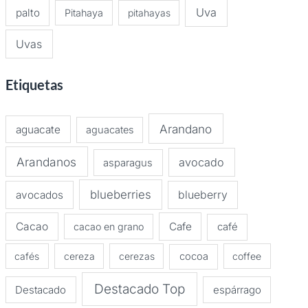
Uva
palto
Pitahaya
pitahayas
Uvas
Etiquetas
Arandano
aguacate
aguacates
Arandanos
avocado
asparagus
blueberries
avocados
blueberry
Cacao
Cafe
cacao en grano
café
cafés
cereza
cerezas
cocoa
coffee
Destacado Top
Destacado
espárrago