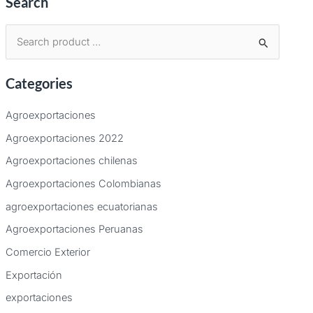
Search
B
u
Categories
s
c
Agroexportaciones
a
Agroexportaciones 2022
r
Agroexportaciones chilenas
p
Agroexportaciones Colombianas
o
agroexportaciones ecuatorianas
r
:
Agroexportaciones Peruanas
Comercio Exterior
Exportación
exportaciones