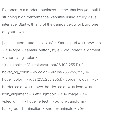
c
Exponent is a modern business theme, that lets you build
a
stunning high performance websites using a fully visual
r
interface. Start with any of the demos below or build one
p
on your own.
o
[tatsu_button button_text = «Get Started» url = «» new_tab
r
= «0» type = «small» button_style = «rounded» alignment
:
= «none» bg_color =
‘{«id»:»palette:0″,»color»:»rgba(36,108,255,1)»}’
hover_bg_color = «» color = «rgba(255,255,255,1)»
hover_color = «rgba(255,255,255,1)» border_width = «0»
border_color = «» hover_border_color = «» icon = «»
icon_alignment = «left» lightbox = «0» image = «»
video_url = «» hover_effect = «button-transform»
background_animation = «none» animate = «0»