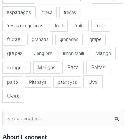
espárragos
fresa
fresas
fruit
fruta
fresas congeladas
fruits
frutas
granada
granadas
grape
grapes
Mango
Jengibre
limón tahití
Palta
Paltas
Mangos
mangoes
Uva
palto
Pitahaya
pitahayas
Uvas
B
u
About Exponent
s