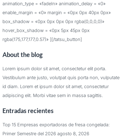
animation_type = «fadeIn» animation_delay = «0»
enable_margin = «0» margin = «0px 0px 40px 0px»
box_shadow = «0px 0px 0px 0px rgba(0,0,0,0)»
hover_box_shadow = «0px 5px 45px 0px
rgba(175,177,177,0.57)» ][/tatsu_button]
About the blog
Lorem ipsum dolor sit amet, consectetur elit porta.
Vestibulum ante justo, volutpat quis porta non, vulputate
id diam. Lorem et ipsum dolor sit amet, consectetur
adipiscing elit. Morbi vitae sem in massa sagittis.
Entradas recientes
Top 15 Empresas exportadoras de fresa congelada:
Primer Semestre del 2026
agosto 8, 2026