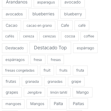
Arandanos
avocado
asparagus
blueberries
avocados
blueberry
Cacao
Cafe
cacao en grano
café
cafés
cereza
cerezas
cocoa
coffee
Destacado Top
Destacado
espárrago
espárragos
fresa
fresas
fruit
fruta
fresas congeladas
fruits
frutas
granada
granadas
grape
grapes
Mango
Jengibre
limón tahití
Palta
Paltas
Mangos
mangoes