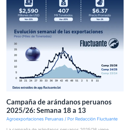
13
Campaña de arándanos peruanos
2025/26: Semana 18 a 13
Agroexportaciones Peruanas
/ Por
Redacción Fluctuante
La campaña de arándanos peruanos 2025/26 viene