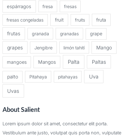
espárragos
fresa
fresas
fruit
fruta
fresas congeladas
fruits
frutas
granada
granadas
grape
grapes
Mango
Jengibre
limón tahití
Palta
Paltas
Mangos
mangoes
Uva
palto
Pitahaya
pitahayas
Uvas
About Salient
Lorem ipsum dolor sit amet, consectetur elit porta.
Vestibulum ante justo, volutpat quis porta non, vulputate