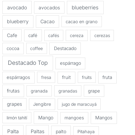
avocado
blueberries
avocados
blueberry
Cacao
cacao en grano
Cafe
café
cafés
cereza
cerezas
Destacado
cocoa
coffee
Destacado Top
espárrago
espárragos
fruit
fruta
fresa
fruits
frutas
granada
granadas
grape
grapes
Jengibre
jugo de maracuyá
Mango
Mangos
limón tahití
mangoes
Palta
Paltas
palto
Pitahaya