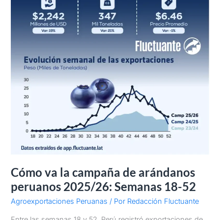
Semanas
18-
52
Cómo va la campaña de arándanos
peruanos 2025/26: Semanas 18-52
Agroexportaciones Peruanas
/ Por
Redacción Fluctuante
Entre las semanas 18 y 52, Perú registró exportaciones de