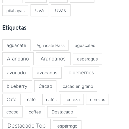
Uva
Uvas
pitahayas
Etiquetas
aguacate
Aguacate Hass
aguacates
Arandano
Arandanos
asparagus
avocado
blueberries
avocados
blueberry
Cacao
cacao en grano
Cafe
café
cafés
cereza
cerezas
Destacado
cocoa
coffee
Destacado Top
espárrago