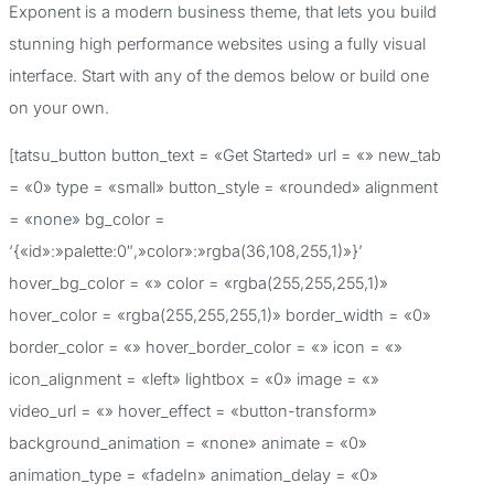
Exponent is a modern business theme, that lets you build
a
stunning high performance websites using a fully visual
r
interface. Start with any of the demos below or build one
p
on your own.
o
[tatsu_button button_text = «Get Started» url = «» new_tab
r
= «0» type = «small» button_style = «rounded» alignment
:
= «none» bg_color =
‘{«id»:»palette:0″,»color»:»rgba(36,108,255,1)»}’
hover_bg_color = «» color = «rgba(255,255,255,1)»
hover_color = «rgba(255,255,255,1)» border_width = «0»
border_color = «» hover_border_color = «» icon = «»
icon_alignment = «left» lightbox = «0» image = «»
video_url = «» hover_effect = «button-transform»
background_animation = «none» animate = «0»
animation_type = «fadeIn» animation_delay = «0»