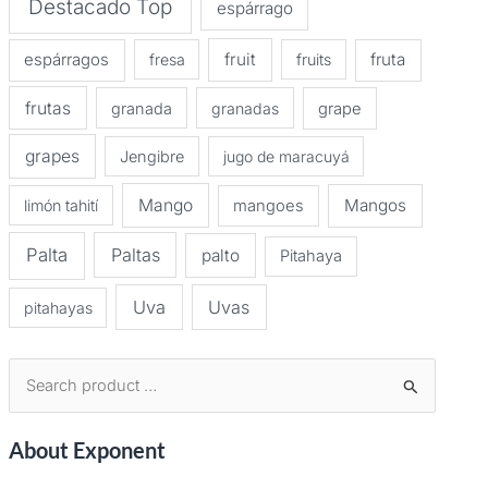
Destacado Top
espárrago
espárragos
fruit
fruta
fresa
fruits
frutas
granada
granadas
grape
grapes
Jengibre
jugo de maracuyá
Mango
Mangos
limón tahití
mangoes
Palta
Paltas
palto
Pitahaya
Uva
Uvas
pitahayas
B
u
About Exponent
s
c