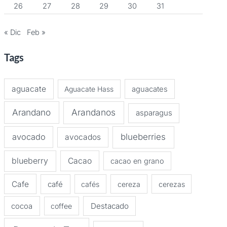
26
27
28
29
30
31
« Dic
Feb »
Tags
aguacate
Aguacate Hass
aguacates
Arandano
Arandanos
asparagus
avocado
blueberries
avocados
blueberry
Cacao
cacao en grano
Cafe
café
cafés
cereza
cerezas
Destacado
cocoa
coffee