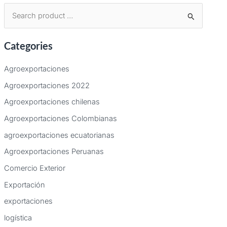
B
u
Categories
s
c
Agroexportaciones
a
Agroexportaciones 2022
r
Agroexportaciones chilenas
p
Agroexportaciones Colombianas
o
agroexportaciones ecuatorianas
r
:
Agroexportaciones Peruanas
Comercio Exterior
Exportación
exportaciones
logística