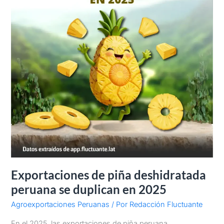
2025
Exportaciones de piña deshidratada
peruana se duplican en 2025
Agroexportaciones Peruanas
/ Por
Redacción Fluctuante
En el 2025, las exportaciones de piña peruana