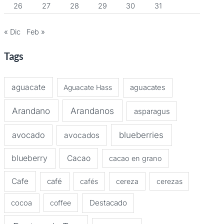
26
27
28
29
30
31
« Dic
Feb »
Tags
aguacate
Aguacate Hass
aguacates
Arandano
Arandanos
asparagus
avocado
blueberries
avocados
blueberry
Cacao
cacao en grano
Cafe
café
cafés
cereza
cerezas
Destacado
cocoa
coffee