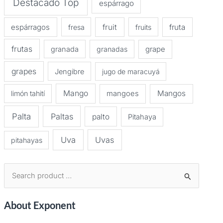
Destacado Top
espárrago
espárragos
fruit
fruta
fresa
fruits
frutas
granada
granadas
grape
grapes
Jengibre
jugo de maracuyá
Mango
Mangos
limón tahití
mangoes
Palta
Paltas
palto
Pitahaya
Uva
Uvas
pitahayas
B
u
About Exponent
s
c