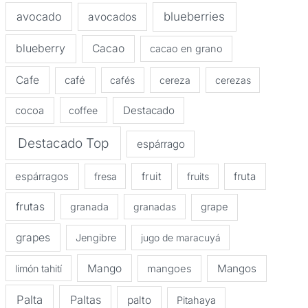
avocado
blueberries
avocados
blueberry
Cacao
cacao en grano
Cafe
café
cafés
cereza
cerezas
Destacado
cocoa
coffee
Destacado Top
espárrago
espárragos
fruit
fruta
fresa
fruits
frutas
granada
granadas
grape
grapes
Jengibre
jugo de maracuyá
Mango
Mangos
limón tahití
mangoes
Palta
Paltas
palto
Pitahaya