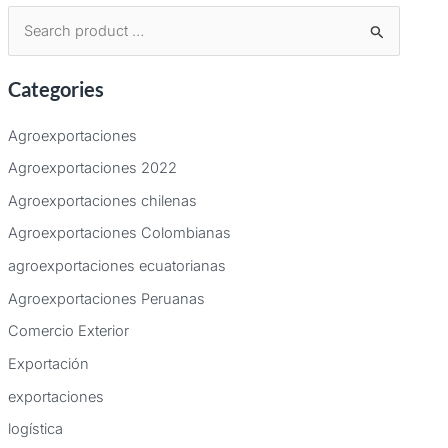
B
u
Categories
s
c
Agroexportaciones
a
Agroexportaciones 2022
r
Agroexportaciones chilenas
p
Agroexportaciones Colombianas
o
agroexportaciones ecuatorianas
r
:
Agroexportaciones Peruanas
Comercio Exterior
Exportación
exportaciones
logística