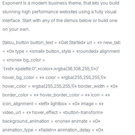
Exponent is a modern business theme, that lets you build
a
stunning high performance websites using a fully visual
r
interface. Start with any of the demos below or build one
p
on your own.
o
[tatsu_button button_text = «Get Started» url = «» new_tab
r
= «0» type = «small» button_style = «rounded» alignment
:
= «none» bg_color =
‘{«id»:»palette:0″,»color»:»rgba(36,108,255,1)»}’
hover_bg_color = «» color = «rgba(255,255,255,1)»
hover_color = «rgba(255,255,255,1)» border_width = «0»
border_color = «» hover_border_color = «» icon = «»
icon_alignment = «left» lightbox = «0» image = «»
video_url = «» hover_effect = «button-transform»
background_animation = «none» animate = «0»
animation_type = «fadeIn» animation_delay = «0»