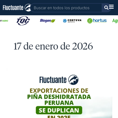
Ir
Buscar
al
contenido
17 de enero de 2026
Exportaciones
de
piña
deshidratada
peruana
se
duplican
en