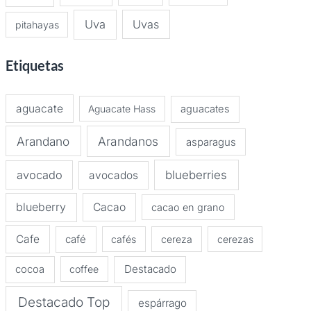
Uva
Uvas
pitahayas
Etiquetas
aguacate
Aguacate Hass
aguacates
Arandano
Arandanos
asparagus
avocado
blueberries
avocados
blueberry
Cacao
cacao en grano
Cafe
café
cafés
cereza
cerezas
Destacado
cocoa
coffee
Destacado Top
espárrago