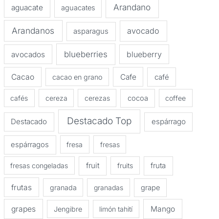
Arandano
aguacate
aguacates
Arandanos
avocado
asparagus
blueberries
avocados
blueberry
Cacao
Cafe
cacao en grano
café
cafés
cereza
cerezas
cocoa
coffee
Destacado Top
Destacado
espárrago
espárragos
fresa
fresas
fruit
fruta
fresas congeladas
fruits
frutas
granada
granadas
grape
grapes
Mango
Jengibre
limón tahití