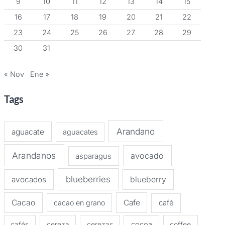
9
10
11
12
13
14
15
16
17
18
19
20
21
22
23
24
25
26
27
28
29
30
31
« Nov
Ene »
Tags
Arandano
aguacate
aguacates
Arandanos
avocado
asparagus
blueberries
avocados
blueberry
Cacao
Cafe
cacao en grano
café
cafés
cereza
cerezas
cocoa
coffee