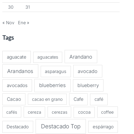
30
31
« Nov
Ene »
Tags
Arandano
aguacate
aguacates
Arandanos
avocado
asparagus
blueberries
avocados
blueberry
Cacao
Cafe
cacao en grano
café
cafés
cereza
cerezas
cocoa
coffee
Destacado Top
Destacado
espárrago