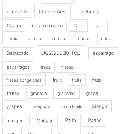
blueberries
avocados
blueberry
Cacao
Cafe
cacao en grano
café
cafés
cereza
cerezas
cocoa
coffee
Destacado Top
Destacado
espárrago
espárragos
fresa
fresas
fruit
fruta
fresas congeladas
fruits
frutas
granada
granadas
grape
grapes
Mango
Jengibre
limón tahití
Palta
Paltas
Mangos
mangoes