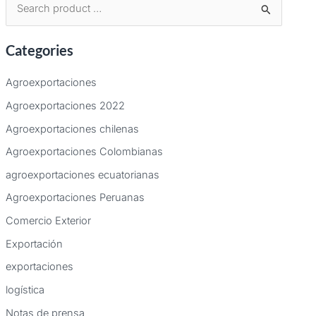
B
u
Categories
s
c
Agroexportaciones
a
Agroexportaciones 2022
r
Agroexportaciones chilenas
p
Agroexportaciones Colombianas
o
agroexportaciones ecuatorianas
r
:
Agroexportaciones Peruanas
Comercio Exterior
Exportación
exportaciones
logística
Notas de prensa