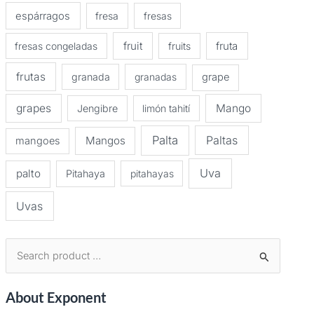
espárragos
fresa
fresas
fruit
fruta
fresas congeladas
fruits
frutas
granada
granadas
grape
grapes
Mango
Jengibre
limón tahití
Palta
Paltas
Mangos
mangoes
Uva
palto
Pitahaya
pitahayas
Uvas
B
u
About Exponent
s