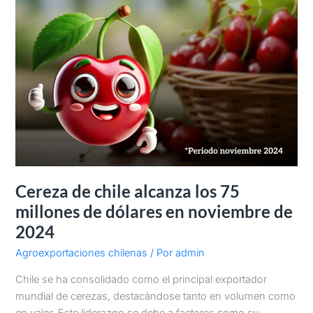
de
dólares
en
noviembre
de
2024
Cereza de chile alcanza los 75
millones de dólares en noviembre de
2024
Agroexportaciones chilenas
/ Por
admin
Chile se ha consolidado como el principal exportador
mundial de cerezas, destacándose tanto en volumen como
en valor. Este liderazgo se debe a factores como su