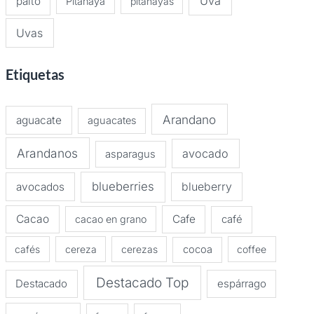
Uva
palto
Pitahaya
pitahayas
Uvas
Etiquetas
Arandano
aguacate
aguacates
Arandanos
avocado
asparagus
blueberries
avocados
blueberry
Cacao
Cafe
cacao en grano
café
cafés
cereza
cerezas
cocoa
coffee
Destacado Top
Destacado
espárrago