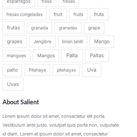
espárragos
fresa
fresas
fruit
fruta
fresas congeladas
fruits
frutas
granada
granadas
grape
grapes
Mango
Jengibre
limón tahití
Palta
Paltas
Mangos
mangoes
Uva
palto
Pitahaya
pitahayas
Uvas
About Salient
Lorem ipsum dolor sit amet, consectetur elit porta.
Vestibulum ante justo, volutpat quis porta non, vulputate
id diam. Lorem et ipsum dolor sit amet, consectetur