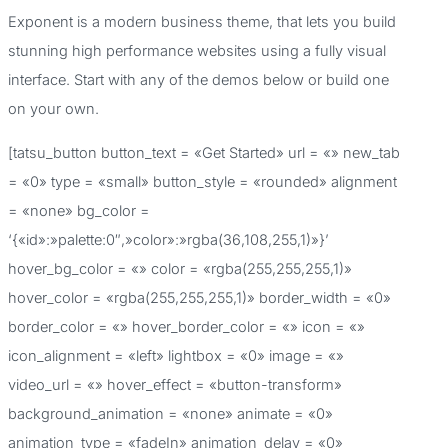
c
Exponent is a modern business theme, that lets you build
a
stunning high performance websites using a fully visual
r
interface. Start with any of the demos below or build one
p
on your own.
o
[tatsu_button button_text = «Get Started» url = «» new_tab
r
= «0» type = «small» button_style = «rounded» alignment
:
= «none» bg_color =
‘{«id»:»palette:0″,»color»:»rgba(36,108,255,1)»}’
hover_bg_color = «» color = «rgba(255,255,255,1)»
hover_color = «rgba(255,255,255,1)» border_width = «0»
border_color = «» hover_border_color = «» icon = «»
icon_alignment = «left» lightbox = «0» image = «»
video_url = «» hover_effect = «button-transform»
background_animation = «none» animate = «0»
animation_type = «fadeIn» animation_delay = «0»