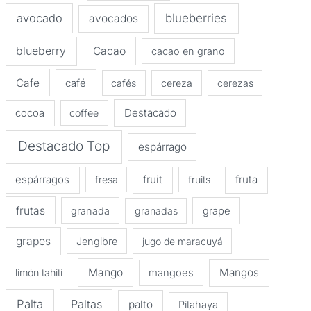
avocado
blueberries
avocados
blueberry
Cacao
cacao en grano
Cafe
café
cafés
cereza
cerezas
Destacado
cocoa
coffee
Destacado Top
espárrago
espárragos
fruit
fruta
fresa
fruits
frutas
granada
granadas
grape
grapes
Jengibre
jugo de maracuyá
Mango
Mangos
limón tahití
mangoes
Palta
Paltas
palto
Pitahaya