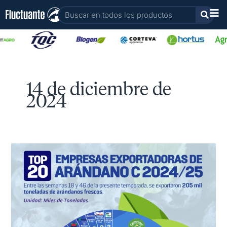
Ir
Buscar
al
contenido
14 de diciembre de
2024
Top
20
Exportadores
de
Arándanos