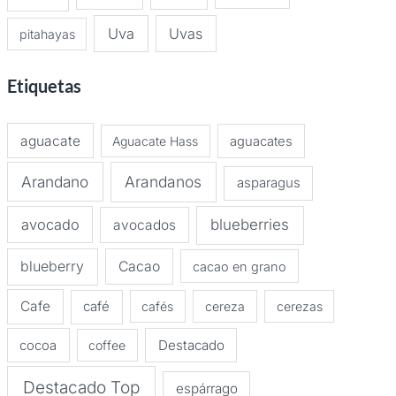
Uva
Uvas
pitahayas
Etiquetas
aguacate
Aguacate Hass
aguacates
Arandano
Arandanos
asparagus
avocado
blueberries
avocados
blueberry
Cacao
cacao en grano
Cafe
café
cafés
cereza
cerezas
Destacado
cocoa
coffee
Destacado Top
espárrago