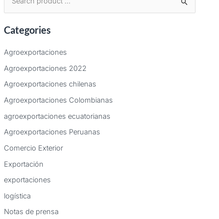
B
u
Categories
s
c
Agroexportaciones
a
Agroexportaciones 2022
r
Agroexportaciones chilenas
p
Agroexportaciones Colombianas
o
agroexportaciones ecuatorianas
r
:
Agroexportaciones Peruanas
Comercio Exterior
Exportación
exportaciones
logística
Notas de prensa