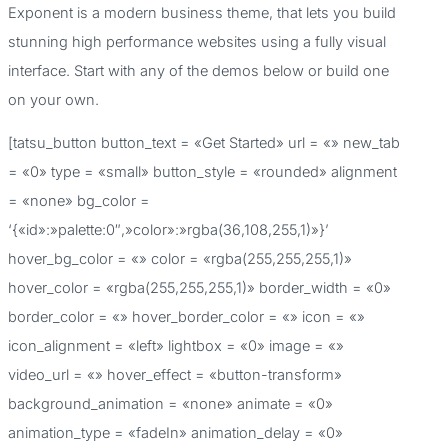
Exponent is a modern business theme, that lets you build
a
stunning high performance websites using a fully visual
r
interface. Start with any of the demos below or build one
p
on your own.
o
[tatsu_button button_text = «Get Started» url = «» new_tab
r
= «0» type = «small» button_style = «rounded» alignment
:
= «none» bg_color =
‘{«id»:»palette:0″,»color»:»rgba(36,108,255,1)»}’
hover_bg_color = «» color = «rgba(255,255,255,1)»
hover_color = «rgba(255,255,255,1)» border_width = «0»
border_color = «» hover_border_color = «» icon = «»
icon_alignment = «left» lightbox = «0» image = «»
video_url = «» hover_effect = «button-transform»
background_animation = «none» animate = «0»
animation_type = «fadeIn» animation_delay = «0»