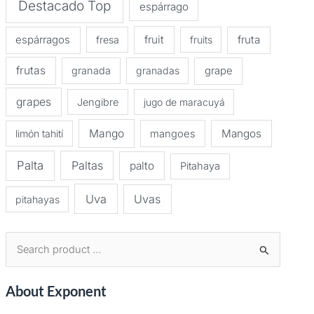
Destacado Top
espárrago
espárragos
fruit
fruta
fresa
fruits
frutas
granada
granadas
grape
grapes
Jengibre
jugo de maracuyá
Mango
Mangos
limón tahití
mangoes
Palta
Paltas
palto
Pitahaya
Uva
Uvas
pitahayas
B
u
About Exponent
s
c