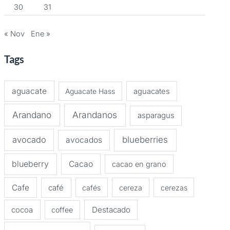
30
31
« Nov
Ene »
Tags
aguacate
Aguacate Hass
aguacates
Arandano
Arandanos
asparagus
avocado
blueberries
avocados
blueberry
Cacao
cacao en grano
Cafe
café
cafés
cereza
cerezas
Destacado
cocoa
coffee