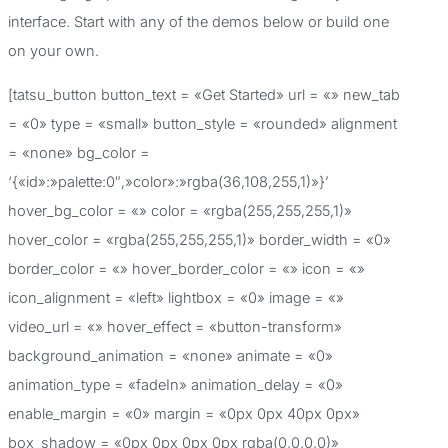
r
interface. Start with any of the demos below or build one
p
on your own.
o
[tatsu_button button_text = «Get Started» url = «» new_tab
r
= «0» type = «small» button_style = «rounded» alignment
:
= «none» bg_color =
‘{«id»:»palette:0″,»color»:»rgba(36,108,255,1)»}’
hover_bg_color = «» color = «rgba(255,255,255,1)»
hover_color = «rgba(255,255,255,1)» border_width = «0»
border_color = «» hover_border_color = «» icon = «»
icon_alignment = «left» lightbox = «0» image = «»
video_url = «» hover_effect = «button-transform»
background_animation = «none» animate = «0»
animation_type = «fadeIn» animation_delay = «0»
enable_margin = «0» margin = «0px 0px 40px 0px»
box_shadow = «0px 0px 0px 0px rgba(0,0,0,0)»