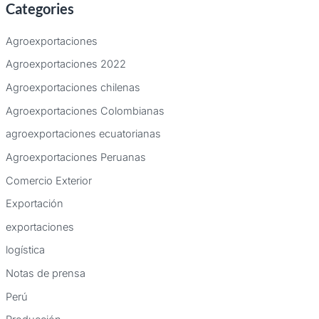
Categories
s
c
Agroexportaciones
a
Agroexportaciones 2022
r
Agroexportaciones chilenas
p
Agroexportaciones Colombianas
o
agroexportaciones ecuatorianas
r
:
Agroexportaciones Peruanas
Comercio Exterior
Exportación
exportaciones
logística
Notas de prensa
Perú