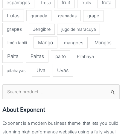
espárragos
fruit
fruta
fresa
fruits
frutas
granada
granadas
grape
grapes
Jengibre
jugo de maracuyá
Mango
Mangos
limón tahití
mangoes
Palta
Paltas
palto
Pitahaya
Uva
Uvas
pitahayas
B
u
About Exponent
s
c
Exponent is a modern business theme, that lets you build
a
stunning high performance websites using a fully visual