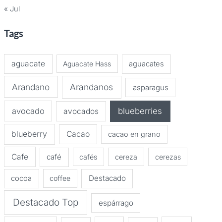
« Jul
Tags
aguacate
Aguacate Hass
aguacates
Arandano
Arandanos
asparagus
avocado
blueberries
avocados
blueberry
Cacao
cacao en grano
Cafe
café
cafés
cereza
cerezas
Destacado
cocoa
coffee
Destacado Top
espárrago