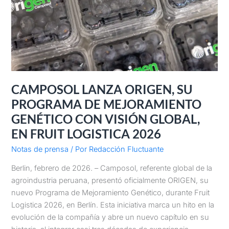
DE
MEJORAMIENTO
GENÉTICO
CON
VISIÓN
GLOBAL,
EN
FRUIT
CAMPOSOL LANZA ORIGEN, SU
LOGISTICA
PROGRAMA DE MEJORAMIENTO
2026
GENÉTICO CON VISIÓN GLOBAL,
EN FRUIT LOGISTICA 2026
Notas de prensa
/ Por
Redacción Fluctuante
Berlin, febrero de 2026. – Camposol, referente global de la
agroindustria peruana, presentó oficialmente ORIGEN, su
nuevo Programa de Mejoramiento Genético, durante Fruit
Logistica 2026, en Berlín. Esta iniciativa marca un hito en la
evolución de la compañía y abre un nuevo capítulo en su