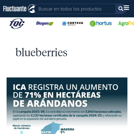
Ir
Buscar
al
contenido
blueberries
Las
hectáreas
de
arándanos
en
Ica
crecen
71%