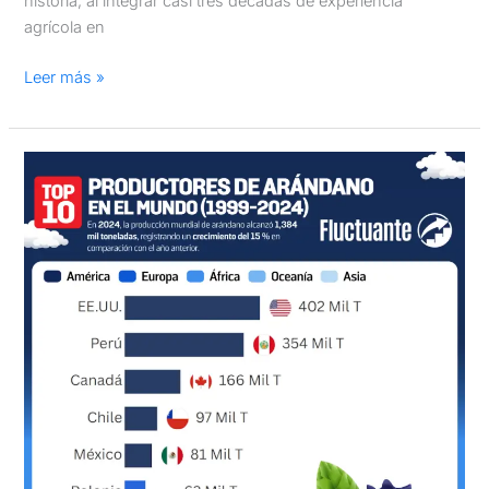
historia, al integrar casi tres décadas de experiencia
agrícola en
Leer más »
Top
10
Productores
de
arándano
en
el
mundo:
1999
–
2024