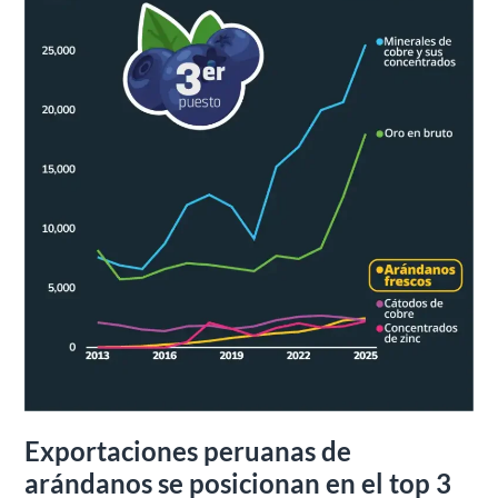
en
el
top
3
nacional
Exportaciones peruanas de
arándanos se posicionan en el top 3