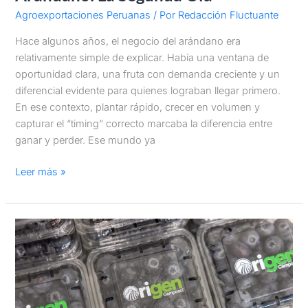
Agroexportaciones Peruanas
/ Por
Redacción Fluctuante
Hace algunos años, el negocio del arándano era
relativamente simple de explicar. Había una ventana de
oportunidad clara, una fruta con demanda creciente y un
diferencial evidente para quienes lograban llegar primero.
En ese contexto, plantar rápido, crecer en volumen y
capturar el “timing” correcto marcaba la diferencia entre
ganar y perder. Ese mundo ya
Leer más »
CAMPOSOL
LANZA
ORIGEN,
SU
PROGRAMA