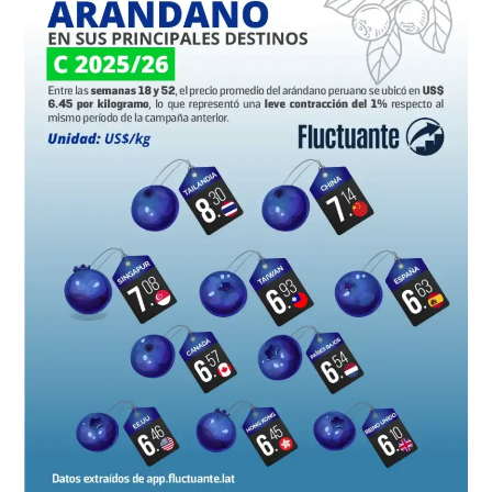
exportación
del
arándano
peruano
en
sus
principales
destinos
en
la
campaña
2025/26:
Semanas
18
–
52