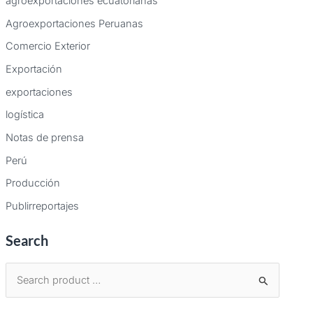
agroexportaciones ecuatorianas
Agroexportaciones Peruanas
Comercio Exterior
Exportación
exportaciones
logística
Notas de prensa
Perú
Producción
Publirreportajes
Search
B
u