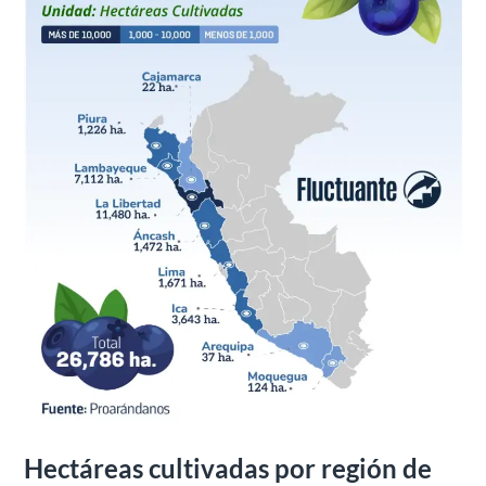
de
arándanos
peruanos
campaña
2025/26
Hectáreas cultivadas por región de