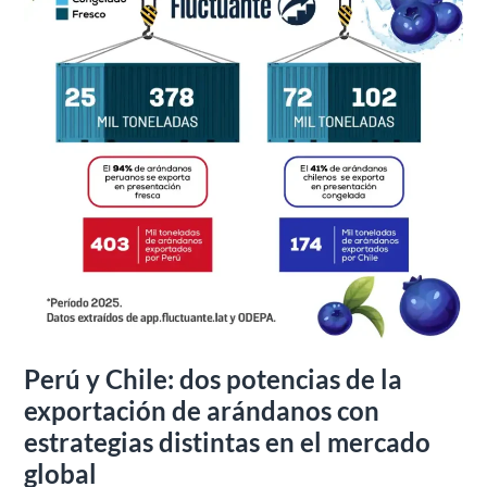
de
arándanos
con
estrategias
distintas
en
el
mercado
global
Perú y Chile: dos potencias de la
exportación de arándanos con
estrategias distintas en el mercado
global