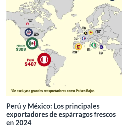
espárragos
frescos
en
2024
Perú y México: Los principales
exportadores de espárragos frescos
en 2024