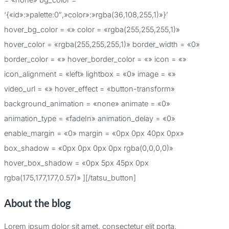
‘{«id»:»palette:0″,»color»:»rgba(36,108,255,1)»}’
hover_bg_color = «» color = «rgba(255,255,255,1)»
hover_color = «rgba(255,255,255,1)» border_width = «0»
border_color = «» hover_border_color = «» icon = «»
icon_alignment = «left» lightbox = «0» image = «»
video_url = «» hover_effect = «button-transform»
background_animation = «none» animate = «0»
animation_type = «fadeIn» animation_delay = «0»
enable_margin = «0» margin = «0px 0px 40px 0px»
box_shadow = «0px 0px 0px 0px rgba(0,0,0,0)»
hover_box_shadow = «0px 5px 45px 0px
rgba(175,177,177,0.57)» ][/tatsu_button]
About the blog
Lorem ipsum dolor sit amet, consectetur elit porta.