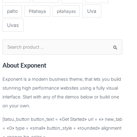
Uva
palto
Pitahaya
pitahayas
Uvas
B
u
About Exponent
s
c
Exponent is a modern business theme, that lets you build
a
stunning high performance websites using a fully visual
r
interface. Start with any of the demos below or build one
p
on your own.
o
[tatsu_button button_text = «Get Started» url = «» new_tab
r
= «0» type = «small» button_style = «rounded» alignment
:
= «none» bg_color =