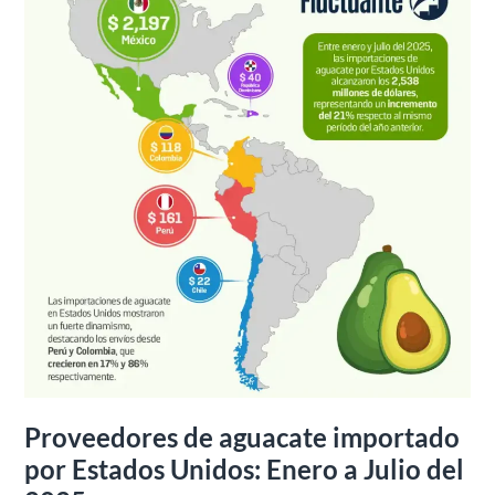
Unidos:
Enero
a
Julio
del
2025
Proveedores de aguacate importado
por Estados Unidos: Enero a Julio del