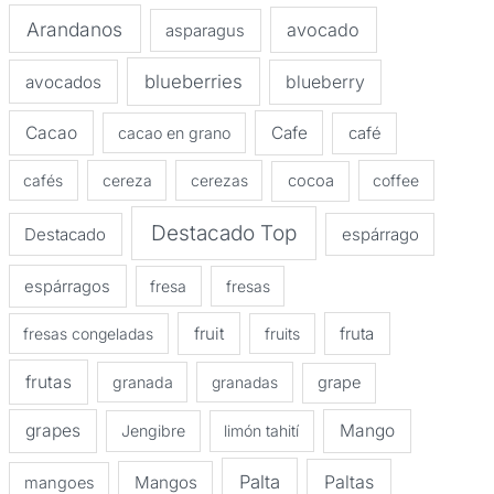
Arandanos
avocado
asparagus
blueberries
avocados
blueberry
Cacao
Cafe
cacao en grano
café
cafés
cereza
cerezas
cocoa
coffee
Destacado Top
Destacado
espárrago
espárragos
fresa
fresas
fruit
fruta
fresas congeladas
fruits
frutas
granada
granadas
grape
grapes
Mango
Jengibre
limón tahití
Palta
Paltas
Mangos
mangoes