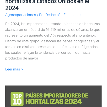
hortalizas a Estados Unidos en el
2024
Agroexportaciones
/ Por
Redacción Fluctuante
En 2024, las importaciones estadounidenses de hortalizas
alcanzaron un récord de 16,519 millones de dólares, lo que
representó un aumento del 7 % respecto al año anterior.
Dentro de este grupo, destacan las papas congeladas y el
tomate en distintas presentaciones frescas o refrigeradas,
los cuales reflejan la tendencia del consumidor hacia
productos de mayor
Leer más »
Top
10
Países
Importadores