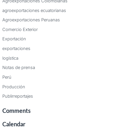
Agroexportaciones Colombianas
o
agroexportaciones ecuatorianas
r
:
Agroexportaciones Peruanas
Comercio Exterior
Exportación
exportaciones
logística
Notas de prensa
Perú
Producción
Publirreportajes
Comments
Calendar