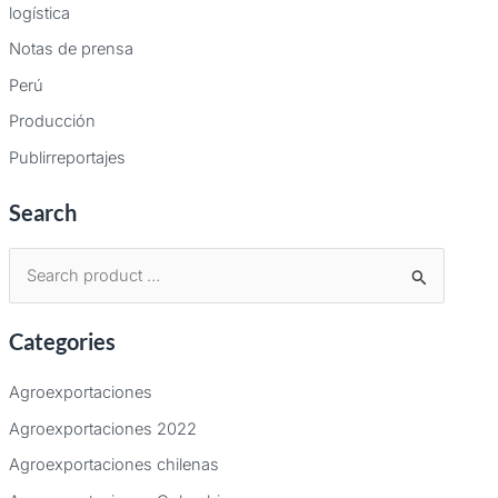
logística
Notas de prensa
Perú
Producción
Publirreportajes
Search
B
u
Categories
s
c
Agroexportaciones
a
Agroexportaciones 2022
r
Agroexportaciones chilenas
p