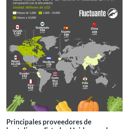
Estados
Unidos
en
el
2024
Principales proveedores de