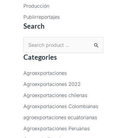
Producción
Publirreportajes
Search
B
Categories
u
s
Agroexportaciones
c
Agroexportaciones 2022
a
Agroexportaciones chilenas
r
p
Agroexportaciones Colombianas
o
agroexportaciones ecuatorianas
r
Agroexportaciones Peruanas
: