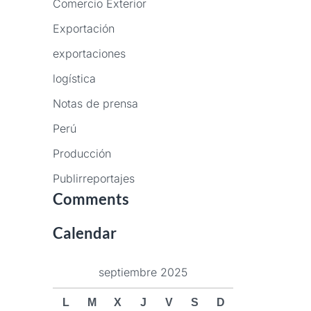
Comercio Exterior
Exportación
exportaciones
logística
Notas de prensa
Perú
Producción
Publirreportajes
Comments
Calendar
septiembre 2025
L
M
X
J
V
S
D