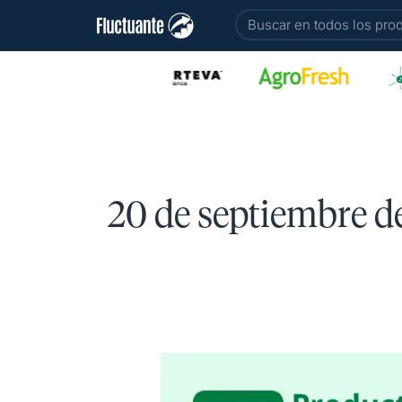
Ir
Buscar
al
contenido
20 de septiembre d
Top
10