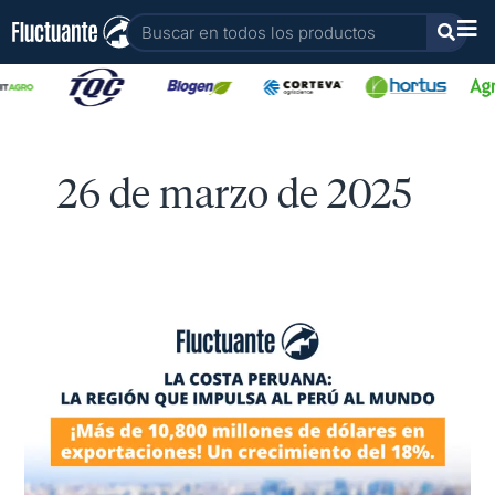
Ir
Buscar
al
contenido
26 de marzo de 2025
Agro
en
la
costa
peruana
crece
18
%