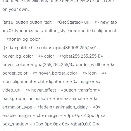
interface. Start with any of the demos below or build one
p
on your own.
o
[tatsu_button button_text = «Get Started» url = «» new_tab
r
= «0» type = «small» button_style = «rounded» alignment
:
= «none» bg_color =
‘{«id»:»palette:0″,»color»:»rgba(36,108,255,1)»}’
hover_bg_color = «» color = «rgba(255,255,255,1)»
hover_color = «rgba(255,255,255,1)» border_width = «0»
border_color = «» hover_border_color = «» icon = «»
icon_alignment = «left» lightbox = «0» image = «»
video_url = «» hover_effect = «button-transform»
background_animation = «none» animate = «0»
animation_type = «fadeIn» animation_delay = «0»
enable_margin = «0» margin = «0px 0px 40px 0px»
box_shadow = «0px 0px 0px 0px rgba(0,0,0,0)»