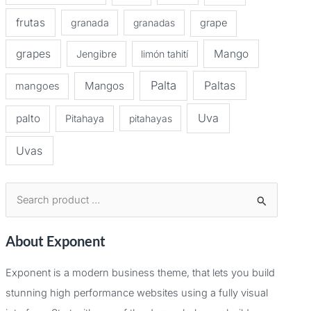
frutas
granada
granadas
grape
grapes
Mango
Jengibre
limón tahití
Palta
Paltas
Mangos
mangoes
Uva
palto
Pitahaya
pitahayas
Uvas
B
u
About Exponent
s
c
Exponent is a modern business theme, that lets you build
a
stunning high performance websites using a fully visual
r