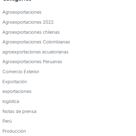
c
Agroexportaciones
a
Agroexportaciones 2022
r
Agroexportaciones chilenas
p
Agroexportaciones Colombianas
o
agroexportaciones ecuatorianas
r
:
Agroexportaciones Peruanas
Comercio Exterior
Exportación
exportaciones
logística
Notas de prensa
Perú
Producción