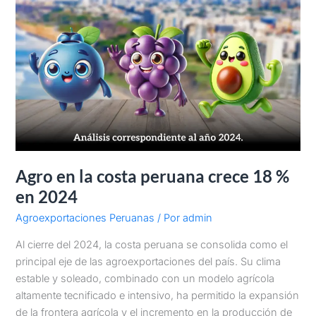
en
2024
Agro en la costa peruana crece 18 %
en 2024
Agroexportaciones Peruanas
/ Por
admin
Al cierre del 2024, la costa peruana se consolida como el
principal eje de las agroexportaciones del país. Su clima
estable y soleado, combinado con un modelo agrícola
altamente tecnificado e intensivo, ha permitido la expansión
de la frontera agrícola y el incremento en la producción de