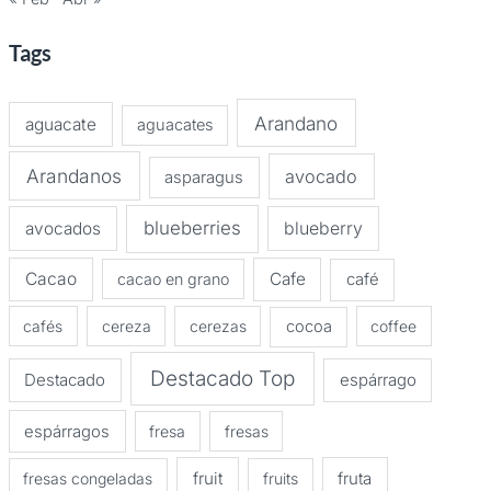
Tags
Arandano
aguacate
aguacates
Arandanos
avocado
asparagus
blueberries
avocados
blueberry
Cacao
Cafe
cacao en grano
café
cafés
cereza
cerezas
cocoa
coffee
Destacado Top
Destacado
espárrago
espárragos
fresa
fresas
fruit
fruta
fresas congeladas
fruits