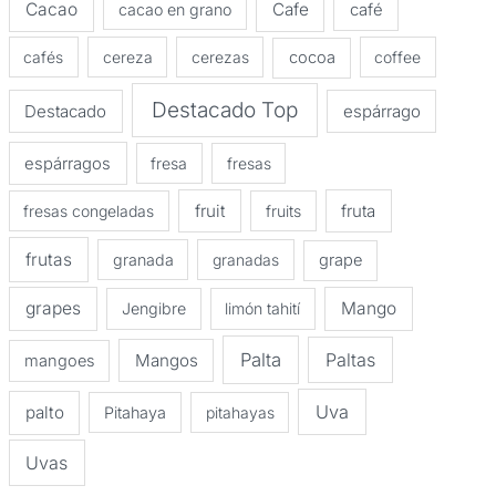
Cacao
Cafe
cacao en grano
café
cafés
cereza
cerezas
cocoa
coffee
Destacado Top
Destacado
espárrago
espárragos
fresa
fresas
fruit
fruta
fresas congeladas
fruits
frutas
granada
granadas
grape
grapes
Mango
Jengibre
limón tahití
Palta
Paltas
Mangos
mangoes
Uva
palto
Pitahaya
pitahayas
Uvas