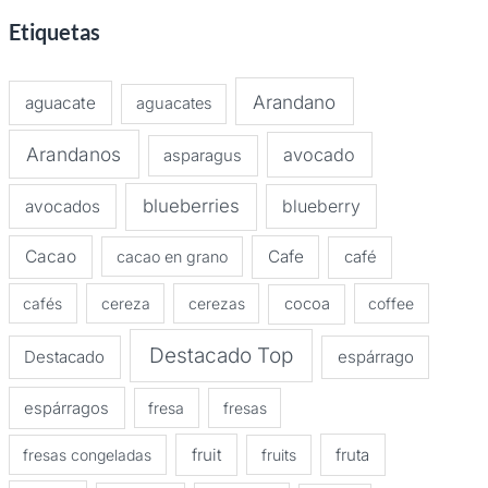
Etiquetas
Arandano
aguacate
aguacates
Arandanos
avocado
asparagus
blueberries
avocados
blueberry
Cacao
Cafe
cacao en grano
café
cafés
cereza
cerezas
cocoa
coffee
Destacado Top
Destacado
espárrago
espárragos
fresa
fresas
fruit
fruta
fresas congeladas
fruits