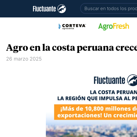
Ir
Buscar
al
contenido
Agro en la costa peruana crec
26 marzo 2025