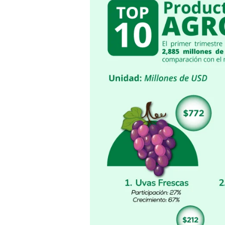
los
10
productos
que
lideraron
el
primer
trimestre.