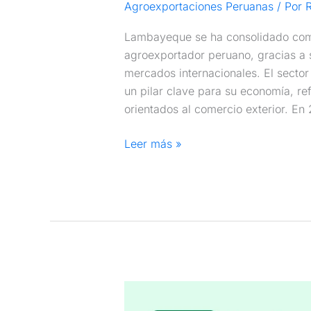
Agroexportaciones Peruanas
/ Por
R
Lambayeque se ha consolidado como
agroexportador peruano, gracias a 
mercados internacionales. El secto
un pilar clave para su economía, re
orientados al comercio exterior. En
Leer más »
Agroexportaciones
2025: