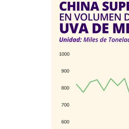
supera
a
Perú
en
exportación
de
uva
de
mesa