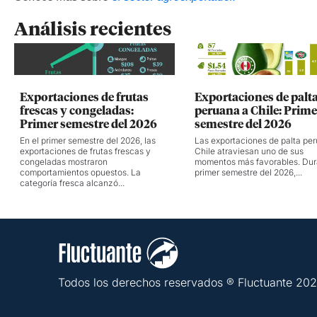
Análisis recientes
Exportaciones de frutas
Exportaciones de palt
frescas y congeladas:
peruana a Chile: Prime
Primer semestre del 2026
semestre del 2026
En el primer semestre del 2026, las
Las exportaciones de palta pe
exportaciones de frutas frescas y
Chile atraviesan uno de sus
congeladas mostraron
momentos más favorables. Dur
comportamientos opuestos. La
primer semestre del 2026,...
categoría fresca alcanzó...
Todos los derechos reservados ® Fluctuante 20