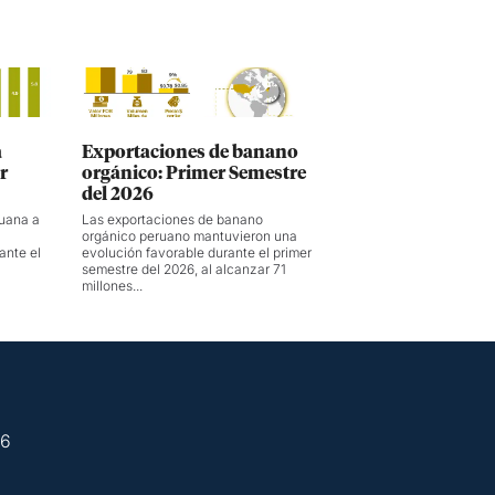
a
Exportaciones de banano
r
orgánico: Primer Semestre
del 2026
ruana a
Las exportaciones de banano
orgánico peruano mantuvieron una
ante el
evolución favorable durante el primer
semestre del 2026, al alcanzar 71
millones...
26