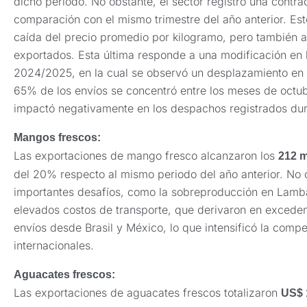
dicho periodo. No obstante, el sector registró una contr
comparación con el mismo trimestre del año anterior. Est
caída del precio promedio por kilogramo, pero también 
exportados. Esta última responde a una modificación en
2024/2025, en la cual se observó un desplazamiento en l
65% de los envíos se concentró entre los meses de octu
impactó negativamente en los despachos registrados du
Ma
ngos frescos:
Las exportaciones de mango fresco alcanzaron los
212 m
del 20% respecto al mismo periodo del año anterior. No o
importantes desafíos, como la sobreproducción en Lamb
elevados costos de transporte, que derivaron en exceden
envíos desde Brasil y México, lo que intensificó la comp
internacionales.
Aguacates frescos:
Las exportaciones de aguacates frescos totalizaron
US$ 