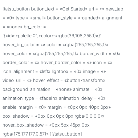
o
[tatsu_button button_text = «Get Started» url = «» new_tab
r
= «0» type = «small» button_style = «rounded» alignment
:
= «none» bg_color =
‘{«id»:»palette:0″,»color»:»rgba(36,108,255,1)»}’
hover_bg_color = «» color = «rgba(255,255,255,1)»
hover_color = «rgba(255,255,255,1)» border_width = «0»
border_color = «» hover_border_color = «» icon = «»
icon_alignment = «left» lightbox = «0» image = «»
video_url = «» hover_effect = «button-transform»
background_animation = «none» animate = «0»
animation_type = «fadeIn» animation_delay = «0»
enable_margin = «0» margin = «0px 0px 40px 0px»
box_shadow = «0px 0px 0px 0px rgba(0,0,0,0)»
hover_box_shadow = «0px 5px 45px 0px
rgba(175,177,177,0.57)» ][/tatsu_button]