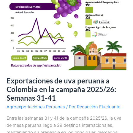
31-
41
Exportaciones de uva peruana a
Colombia en la campaña 2025/26:
Semanas 31-41
Agroexportaciones Peruanas
/ Por
Redacción Fluctuante
Entre las semanas 31 y 41 de la campaña 2025/26, la uva
de mesa peruana llegó a 29 destinos internacionales,
manteniendo su presencia en los principales mercados.