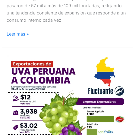
pasaron de 57 mil a más de 109 mil toneladas, reflejando
una tendencia constante de expansión que responde a un
consumo interno cada vez
Leer más »
Exportaciones
de
uva
peruana
a
Colombia
en
la
campaña
2025/26:
Semanas