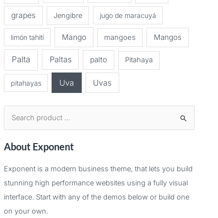
grapes
Jengibre
jugo de maracuyá
Mango
Mangos
limón tahití
mangoes
Palta
Paltas
palto
Pitahaya
Uva
Uvas
pitahayas
B
u
About Exponent
s
c
Exponent is a modern business theme, that lets you build
a
stunning high performance websites using a fully visual
r
interface. Start with any of the demos below or build one
p
on your own.