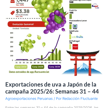
2025/26:
Semanas
31
–
44
Exportaciones de uva a Japón de la
campaña 2025/26: Semanas 31 – 44
Agroexportaciones Peruanas
/ Por
Redacción Fluctuante
Entre las semanas 31 y 44 de la campaña 2025/2026, las