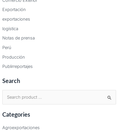
Comercio Exterior
Exportación
exportaciones
logística
Notas de prensa
Perú
Producción
Publirreportajes
Search
B
u
Categories
s
c
Agroexportaciones