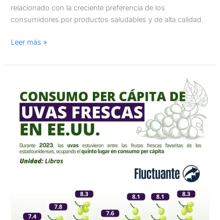
relacionado con la creciente preferencia de los
consumidores por productos saludables y de alta calidad.
Leer más »
Consumo
per
cápita
de
uvas
frescas
en
Estados
Unidos
en
2023/24