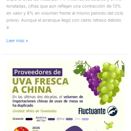
toneladas, cifras que aún reflejan una contracción de 13%
en valor y 8% en volumen frente al mismo periodo del ciclo
previo. Aunque el arranque llegó con cierto retraso debido
a
Leer más »
Proveedores
de
uva
de
mesa
a
China:
2005
–
2024