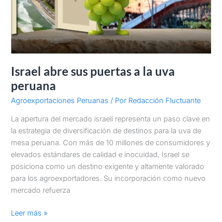
Israel abre sus puertas a la uva
peruana
Agroexportaciones Peruanas
/ Por
Redacción Fluctuante
La apertura del mercado israelí representa un paso clave en
la estrategia de diversificación de destinos para la uva de
mesa peruana. Con más de 10 millones de consumidores y
elevados estándares de calidad e inocuidad, Israel se
posiciona como un destino exigente y altamente valorado
para los agroexportadores. Su incorporación como nuevo
mercado refuerza
Leer más »