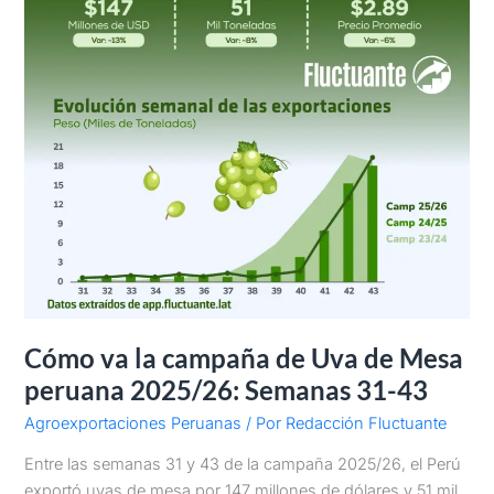
2025/26:
Semanas
31-
43
Cómo va la campaña de Uva de Mesa
peruana 2025/26: Semanas 31-43
Agroexportaciones Peruanas
/ Por
Redacción Fluctuante
Entre las semanas 31 y 43 de la campaña 2025/26, el Perú
exportó uvas de mesa por 147 millones de dólares y 51 mil