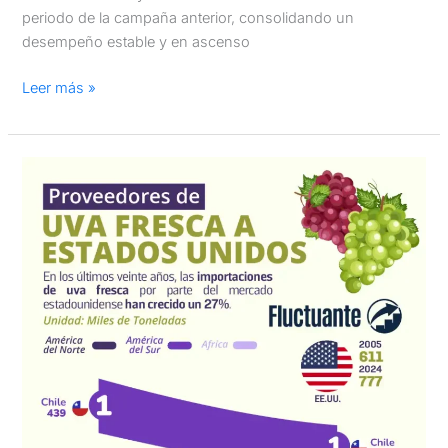
periodo de la campaña anterior, consolidando un
desempeño estable y en ascenso
Leer más »
Exportadores
de
Uva
de
Mesa
a
Estados
Unidos
(2005–
2024)