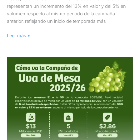
representan un incremento del 13% en valor y del 5% en
volumen respecto al mismo periodo de la campaña
anterior, reflejando un inicio de temporada más
Leer más »
Cómo
va
la
campaña
de
uva
peruana
2025/26:
Semana
31-
35