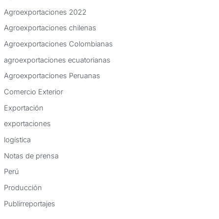
a
Agroexportaciones 2022
r
Agroexportaciones chilenas
p
Agroexportaciones Colombianas
o
agroexportaciones ecuatorianas
r
:
Agroexportaciones Peruanas
Comercio Exterior
Exportación
exportaciones
logística
Notas de prensa
Perú
Producción
Publirreportajes