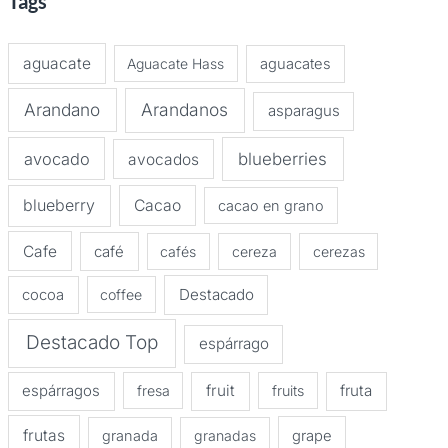
Tags
aguacate
Aguacate Hass
aguacates
Arandano
Arandanos
asparagus
avocado
blueberries
avocados
blueberry
Cacao
cacao en grano
Cafe
café
cafés
cereza
cerezas
Destacado
cocoa
coffee
Destacado Top
espárrago
espárragos
fruit
fruta
fresa
fruits
frutas
granada
granadas
grape