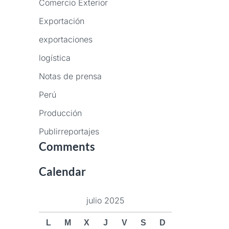
Comercio Exterior
Exportación
exportaciones
logística
Notas de prensa
Perú
Producción
Publirreportajes
Comments
Calendar
julio 2025
L
M
X
J
V
S
D