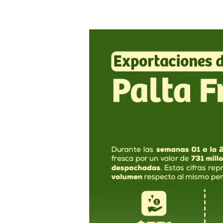
Exportación
de
la
Palta
Fresca
peruana
en
2025