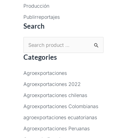
Producción
Publirreportajes
Search
B
Categories
u
s
Agroexportaciones
c
Agroexportaciones 2022
a
Agroexportaciones chilenas
r
p
Agroexportaciones Colombianas
o
agroexportaciones ecuatorianas
r
Agroexportaciones Peruanas
: