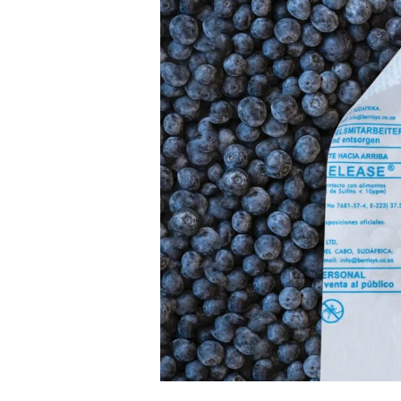
CON
TECNOLOGÍA
ACTIVA
PARA
PROTEGER
ARÁNDANOS
DE
EXPORTACIÓN
CONTRA
BOTRYTIS
CINEREA