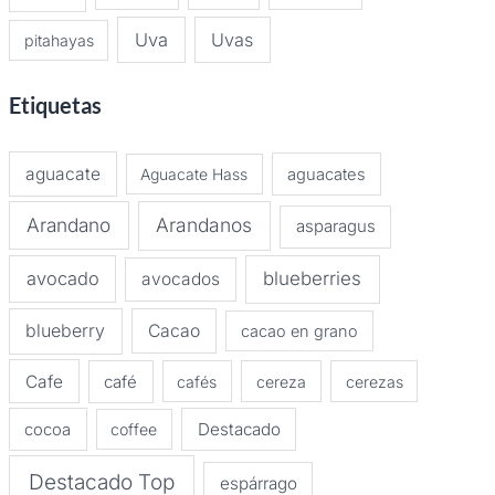
Uva
Uvas
pitahayas
Etiquetas
aguacate
Aguacate Hass
aguacates
Arandano
Arandanos
asparagus
avocado
blueberries
avocados
blueberry
Cacao
cacao en grano
Cafe
café
cafés
cereza
cerezas
Destacado
cocoa
coffee
Destacado Top
espárrago