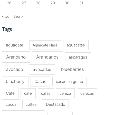
26
27
28
29
30
31
« Jul
Sep »
Tags
aguacate
Aguacate Hass
aguacates
Arandano
Arandanos
asparagus
avocado
blueberries
avocados
blueberry
Cacao
cacao en grano
Cafe
café
cafés
cereza
cerezas
Destacado
cocoa
coffee