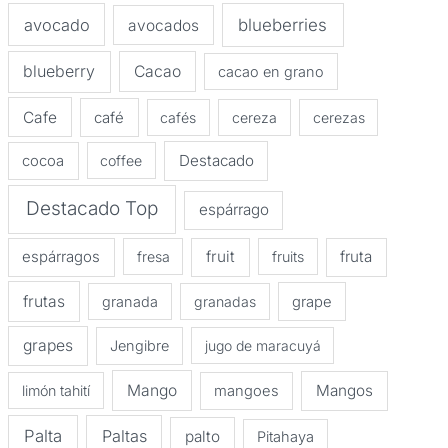
avocado
blueberries
avocados
blueberry
Cacao
cacao en grano
Cafe
café
cafés
cereza
cerezas
Destacado
cocoa
coffee
Destacado Top
espárrago
espárragos
fruit
fruta
fresa
fruits
frutas
granada
granadas
grape
grapes
Jengibre
jugo de maracuyá
Mango
Mangos
limón tahití
mangoes
Palta
Paltas
palto
Pitahaya