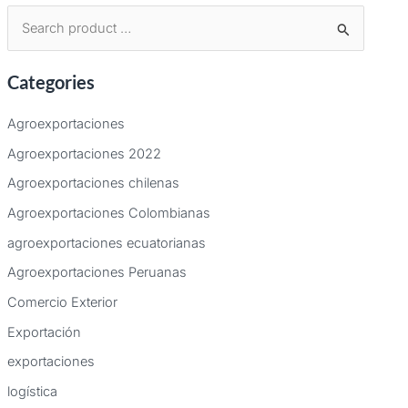
B
u
Categories
s
c
Agroexportaciones
a
Agroexportaciones 2022
r
Agroexportaciones chilenas
p
Agroexportaciones Colombianas
o
agroexportaciones ecuatorianas
r
:
Agroexportaciones Peruanas
Comercio Exterior
Exportación
exportaciones
logística