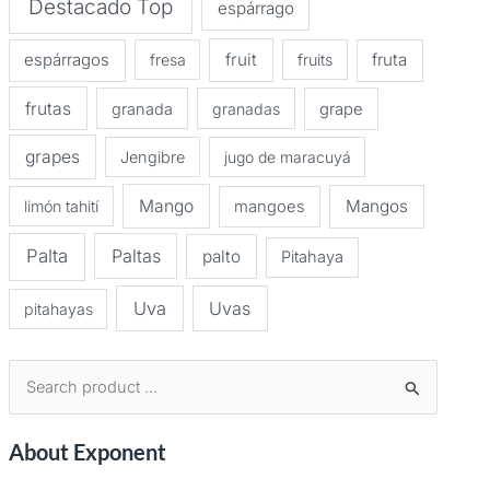
Destacado Top
espárrago
espárragos
fruit
fruta
fresa
fruits
frutas
granada
granadas
grape
grapes
Jengibre
jugo de maracuyá
Mango
Mangos
limón tahití
mangoes
Palta
Paltas
palto
Pitahaya
Uva
Uvas
pitahayas
B
u
About Exponent
s
c