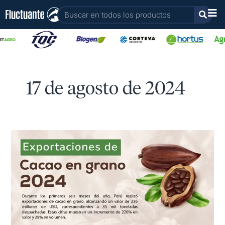
Ir
Buscar
al
contenido
17 de agosto de 2024
Exportaciones
de
cacao
en
grano
1°S
2024