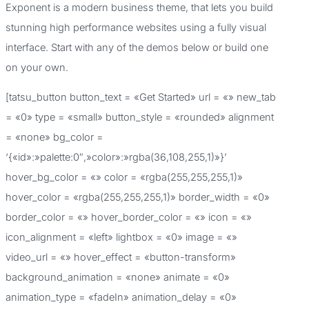
Exponent is a modern business theme, that lets you build
a
stunning high performance websites using a fully visual
r
interface. Start with any of the demos below or build one
p
on your own.
o
[tatsu_button button_text = «Get Started» url = «» new_tab
r
= «0» type = «small» button_style = «rounded» alignment
:
= «none» bg_color =
‘{«id»:»palette:0″,»color»:»rgba(36,108,255,1)»}’
hover_bg_color = «» color = «rgba(255,255,255,1)»
hover_color = «rgba(255,255,255,1)» border_width = «0»
border_color = «» hover_border_color = «» icon = «»
icon_alignment = «left» lightbox = «0» image = «»
video_url = «» hover_effect = «button-transform»
background_animation = «none» animate = «0»
animation_type = «fadeIn» animation_delay = «0»