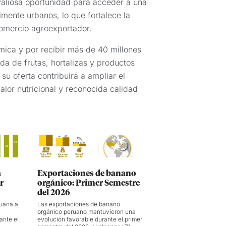
valiosa oportunidad para acceder a una
mente urbanos, lo que fortalece la
 comercio agroexportador.
mica y por recibir más de 40 millones
da de frutas, hortalizas y productos
su oferta contribuirá a ampliar el
lor nutricional y reconocida calidad
a
Exportaciones de banano
r
orgánico: Primer Semestre
del 2026
ruana a
Las exportaciones de banano
orgánico peruano mantuvieron una
ante el
evolución favorable durante el primer