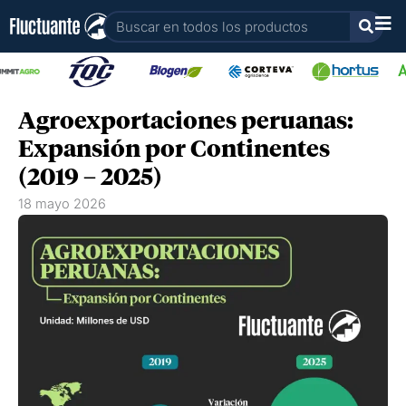
Ir
Buscar
al
contenido
Agroexportaciones peruanas:
Expansión por Continentes
(2019 – 2025)
18 mayo 2026